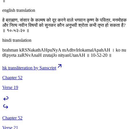
॥
english translation
हे ब्राह्मण, संसार के कल्मष को दूर करने वाले भगवान कृष्ण के पवित्र, मनमोहक
और नित्य नवीन विषयों को सुनकर कौन अनुभवी श्रोता कभी तृप्त हो सकता है?
॥ १०-५२-२० ॥
hindi translation
brahman kRSNakathAHpuNyA mAdhvIrlokamalApahAH । ko nu
tRpyeta za‍RNvAnaH zrutajJo nityanUtanAH ॥ 10-52-20 ॥
hk transliteration by Sanscript
Chapter 52
Verse 19
Chapter 52
Verse 21