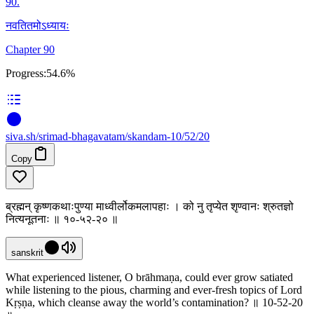
90
.
नवतितमोऽध्यायः
Chapter 90
Progress:
54.6%
siva
.
sh
/srimad-bhagavatam/skandam-10/52/20
Copy
ब्रह्मन् कृष्णकथाःपुण्या माध्वीर्लोकमलापहाः । को नु तृप्येत श‍ृण्वानः श्रुतज्ञो
नित्यनूतनाः ॥ १०-५२-२० ॥
sanskrit
What experienced listener, O brāhmaṇa, could ever grow satiated
while listening to the pious, charming and ever-fresh topics of Lord
Kṛṣṇa, which cleanse away the world’s contamination? ॥ 10-52-20