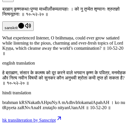
ब्रह्मन् कृष्णकथाःपुण्या माध्वीर्लोकमलापहाः । को नु तृप्येत श‍ृण्वानः श्रुतज्ञो
नित्यनूतनाः ॥ १०-५२-२० ॥
sanskrit
What experienced listener, O brāhmaṇa, could ever grow satiated
while listening to the pious, charming and ever-fresh topics of Lord
Kṛṣṇa, which cleanse away the world’s contamination? ॥ 10-52-20
॥
english translation
हे ब्राह्मण, संसार के कल्मष को दूर करने वाले भगवान कृष्ण के पवित्र, मनमोहक
और नित्य नवीन विषयों को सुनकर कौन अनुभवी श्रोता कभी तृप्त हो सकता है?
॥ १०-५२-२० ॥
hindi translation
brahman kRSNakathAHpuNyA mAdhvIrlokamalApahAH । ko nu
tRpyeta za‍RNvAnaH zrutajJo nityanUtanAH ॥ 10-52-20 ॥
hk transliteration by Sanscript