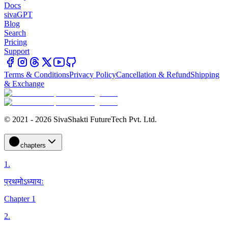
Docs
sivaGPT
Blog
Search
Pricing
Support
Terms & Conditions
Privacy Policy
Cancellation & Refund
Shipping
& Exchange
© 2021 - 2026 SivaShakti FutureTech Pvt. Ltd.
chapters
1
.
प्रथमोऽध्यायः
Chapter 1
2
.