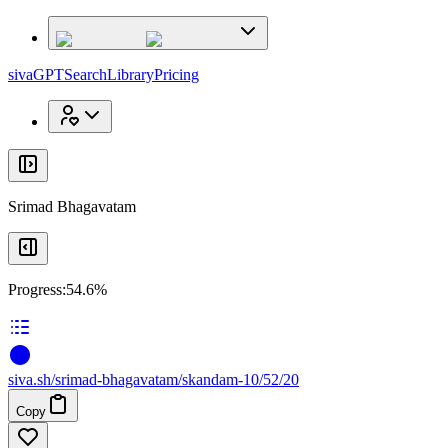
x
x
sivaGPT
Search
Library
Pricing
Srimad Bhagavatam
Progress:
54.6%
siva
.
sh
/srimad-bhagavatam/skandam-10/52/20
Copy