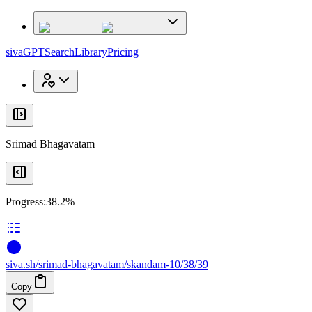
x
x
sivaGPT
Search
Library
Pricing
Srimad Bhagavatam
Progress:
38.2%
siva
.
sh
/srimad-bhagavatam/skandam-10/38/39
Copy