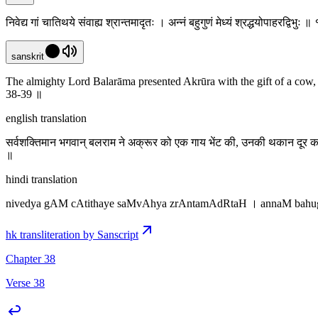
निवेद्य गां चातिथये संवाह्य श्रान्तमादृतः । अन्नं बहुगुणं मेध्यं श्रद्धयोपाहरद्विभु
sanskrit
The almighty Lord Balarāma presented Akrūra with the gift of a cow, ma
38-39 ॥
english translation
सर्वशक्तिमान भगवान् बलराम ने अक्रूर को एक गाय भेंट की, उनकी थकान दूर कर
॥
hindi translation
nivedya gAM cAtithaye saMvAhya zrAntamAdRtaH । annaM bah
hk transliteration by Sanscript
Chapter 38
Verse 38