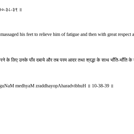
ः ॥ १०-३८-३९ ॥
ssaged his feet to relieve him of fatigue and then with great respect an
ने के लिए उनके पाँव दबाये और तब परम आदर तथा श्रद्धा के साथ भाँति-भाँति क
uguNaM medhyaM zraddhayopAharadvibhuH ॥ 10-38-39 ॥