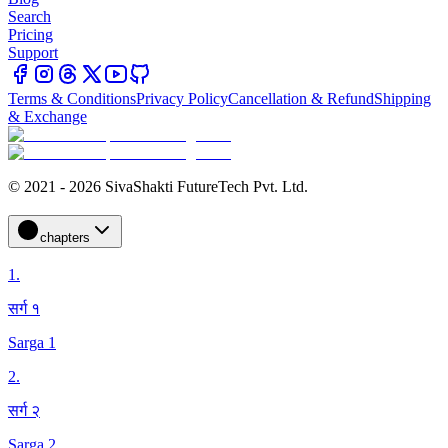
Search
Pricing
Support
Terms & Conditions
Privacy Policy
Cancellation & Refund
Shipping
& Exchange
© 2021 - 2026 SivaShakti FutureTech Pvt. Ltd.
chapters
1
.
सर्ग १
Sarga 1
2
.
सर्ग २
Sarga 2