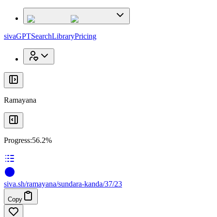
x
x
sivaGPT
Search
Library
Pricing
Ramayana
Progress:
56.2%
siva
.
sh
/ramayana/sundara-kanda/37/23
Copy