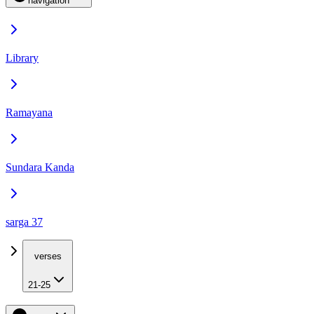
navigation
Library
Ramayana
Sundara Kanda
sarga 37
verses
21-25