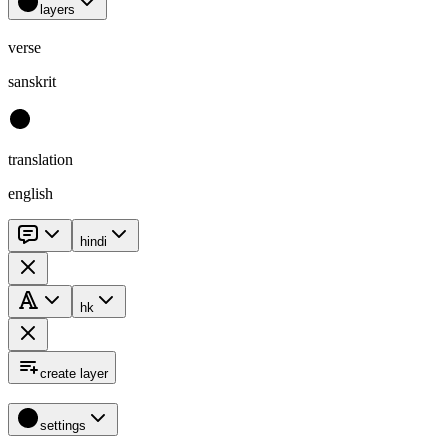
layers
verse
sanskrit
translation
english
hindi
hk
create layer
settings