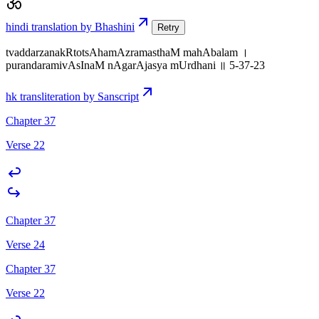
hindi translation by Bhashini
Retry
tvaddarzanakRtotsAhamAzramasthaM mahAbalam ।
purandaramivAsInaM nAgarAjasya mUrdhani ॥ 5-37-23
hk transliteration by Sanscript
Chapter 37
Verse 22
Chapter 37
Verse 24
Chapter 37
Verse 22