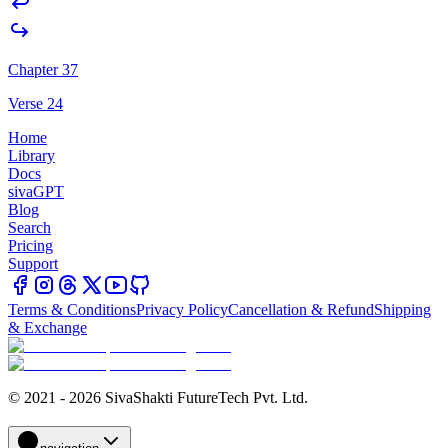
Chapter 37
Verse 24
Home
Library
Docs
sivaGPT
Blog
Search
Pricing
Support
Terms & Conditions
Privacy Policy
Cancellation & Refund
Shipping
& Exchange
© 2021 - 2026 SivaShakti FutureTech Pvt. Ltd.