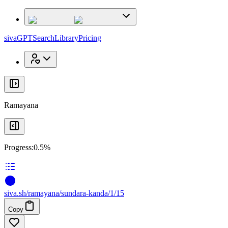
x
x
sivaGPT
Search
Library
Pricing
Ramayana
Progress:
0.5%
siva
.
sh
/ramayana/sundara-kanda/1/15
Copy