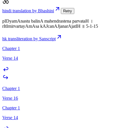
hindi translation by Bhashini
Retry
pIDyamAnastu balinA mahendrastena parvataH ।
rItIrnirvartayAmAsa kAJcanAJjanarAjatIH ॥ 5-1-15
hk transliteration by Sanscript
Chapter 1
Verse 14
Chapter 1
Verse 16
Chapter 1
Verse 14