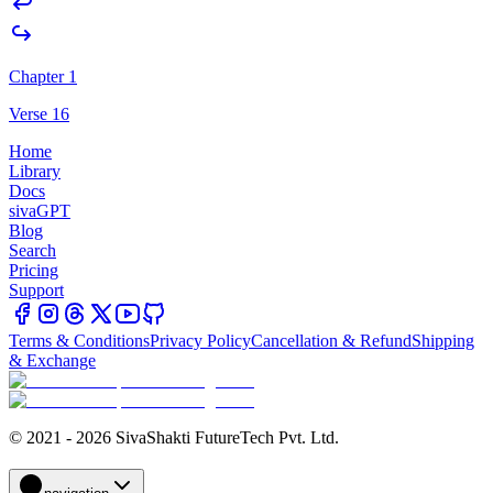
Chapter 1
Verse 16
Home
Library
Docs
sivaGPT
Blog
Search
Pricing
Support
Terms & Conditions
Privacy Policy
Cancellation & Refund
Shipping
& Exchange
© 2021 - 2026 SivaShakti FutureTech Pvt. Ltd.