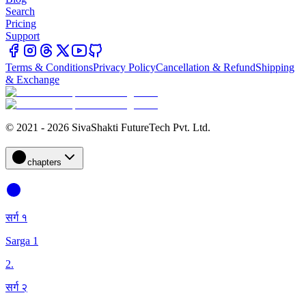
Search
Pricing
Support
Terms & Conditions
Privacy Policy
Cancellation & Refund
Shipping
& Exchange
© 2021 - 2026 SivaShakti FutureTech Pvt. Ltd.
chapters
सर्ग १
Sarga 1
2
.
सर्ग २