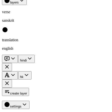
layers
verse
sanskrit
translation
english
hindi
hk
create layer
settings