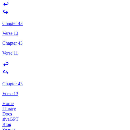
Chapter 43
Verse 13
Chapter 43
Verse 11
Chapter 43
Verse 13
Home
Library
Docs
sivaGPT
Blog
Search