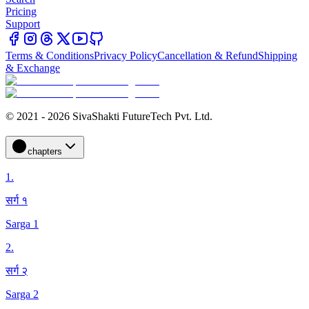
Pricing
Support
Terms & Conditions
Privacy Policy
Cancellation & Refund
Shipping
& Exchange
© 2021 - 2026 SivaShakti FutureTech Pvt. Ltd.
chapters
1
.
सर्ग १
Sarga 1
2
.
सर्ग २
Sarga 2