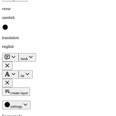
verse
sanskrit
translation
english
hindi
hk
create layer
settings