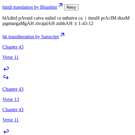
hindi translation by Bhashini
Retry
hlAdinI pAvanI caiva nalinI ca tathaiva ca । tisraH prAcIM dizaM
jagmurgaMgAH zivajalAH zubhAH ॥ 1-43-12
hk transliteration by Sanscript
Chapter 43
Verse 11
Chapter 43
Verse 13
Chapter 43
Verse 11