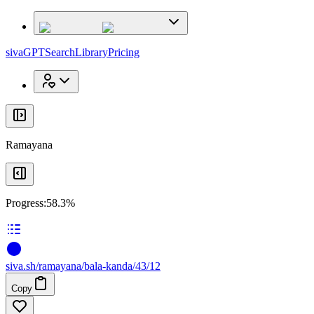
x
x
sivaGPT
Search
Library
Pricing
Ramayana
Progress:
58.3%
siva
.
sh
/ramayana/bala-kanda/43/12
Copy