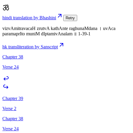
hindi translation by Bhashini
Retry
vizvAmitravacaH zrutvA kathAnte raghunaMdana । uvAca
paramaprIto muniM dIptamivAnalam ॥ 1-39-1
hk transliteration by Sanscript
Chapter 38
Verse 24
Chapter 39
Verse 2
Chapter 38
Verse 24