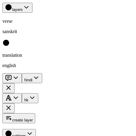
layers
verse
sanskrit
translation
english
hindi
hk
create layer
settings