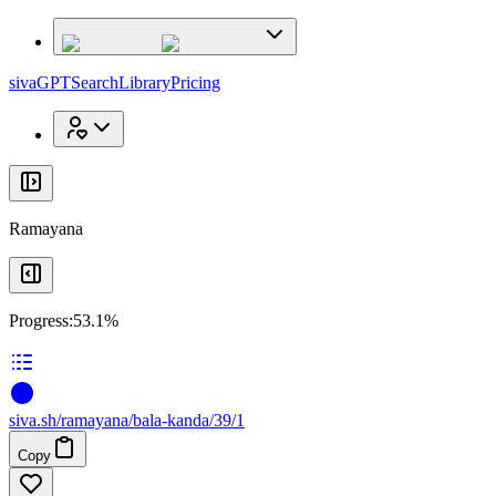
x
x
sivaGPT
Search
Library
Pricing
Ramayana
Progress:
53.1%
siva
.
sh
/ramayana/bala-kanda/39/1
Copy