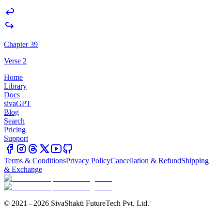
Chapter 39
Verse 2
Home
Library
Docs
sivaGPT
Blog
Search
Pricing
Support
Terms & Conditions
Privacy Policy
Cancellation & Refund
Shipping
& Exchange
© 2021 - 2026 SivaShakti FutureTech Pvt. Ltd.