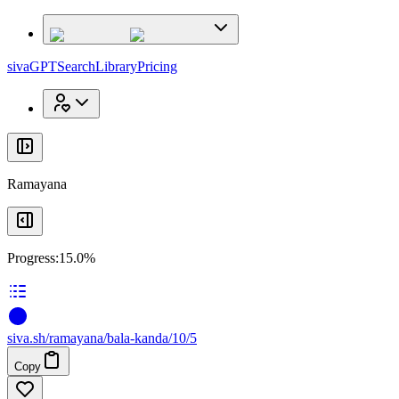
x
x
sivaGPT
Search
Library
Pricing
Ramayana
Progress:
15.0%
siva
.
sh
/ramayana/bala-kanda/10/5
Copy