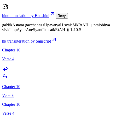
hindi translation by Bhashini
Retry
gaNikAstatra gacchantu rUpavatyaH svalaMkRtAH । pralobhya
vividhopAyairAneSyantIha satkRtAH ॥ 1-10-5
hk transliteration by Sanscript
Chapter 10
Verse 4
Chapter 10
Verse 6
Chapter 10
Verse 4