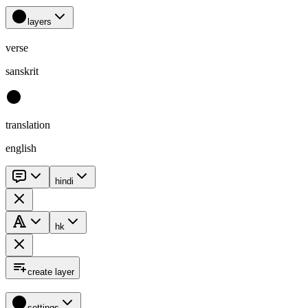
layers
verse
sanskrit
translation
english
hindi
hk
create layer
settings