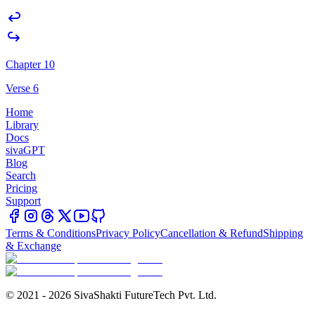
Chapter 10
Verse 6
Home
Library
Docs
sivaGPT
Blog
Search
Pricing
Support
Terms & Conditions
Privacy Policy
Cancellation & Refund
Shipping
& Exchange
© 2021 - 2026 SivaShakti FutureTech Pvt. Ltd.