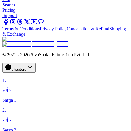
Search
Pricing
Support
Terms & Conditions
Privacy Policy
Cancellation & Refund
Shipping
& Exchange
© 2021 - 2026 SivaShakti FutureTech Pvt. Ltd.
chapters
1
.
सर्ग १
Sarga 1
2
.
सर्ग २
Sarga 2