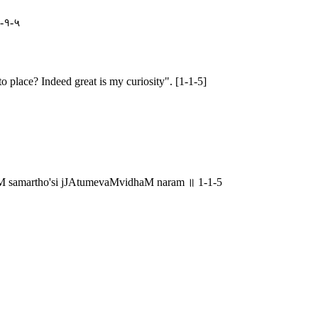
 १-१-५
 place? Indeed great is my curiosity". [1-1-5]
 samartho'si jJAtumevaMvidhaM naram ॥ 1-1-5