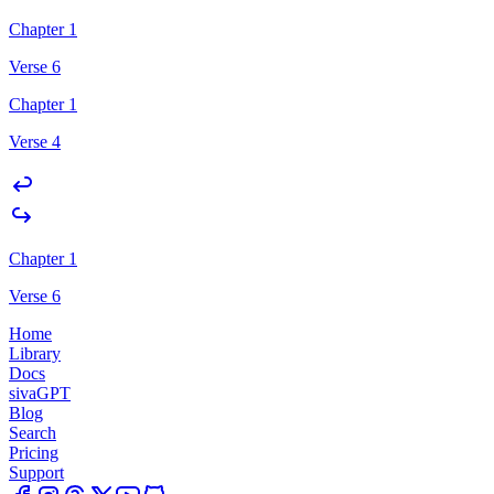
Chapter 1
Verse 6
Chapter 1
Verse 4
Chapter 1
Verse 6
Home
Library
Docs
sivaGPT
Blog
Search
Pricing
Support