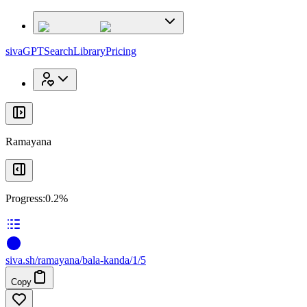
x
x
sivaGPT
Search
Library
Pricing
Ramayana
Progress:
0.2%
siva
.
sh
/ramayana/bala-kanda/1/5
Copy