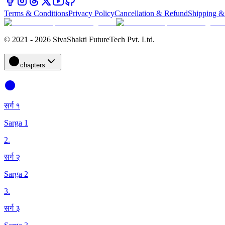
Terms & Conditions
Privacy Policy
Cancellation & Refund
Shipping &
© 2021 - 2026 SivaShakti FutureTech Pvt. Ltd.
chapters
सर्ग १
Sarga 1
2
.
सर्ग २
Sarga 2
3
.
सर्ग ३