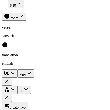
6-10
layers
verse
sanskrit
translation
english
hindi
hk
create layer