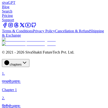
sivaGPT
Blog
Search
Pricing
Support
Terms & Conditions
Privacy Policy
Cancellation & Refund
Shipping
& Exchange
© 2021 - 2026 SivaShakti FutureTech Pvt. Ltd.
chapters
1
.
प्रथमोऽध्यायः
Chapter 1
2
.
द्वितीयोऽध्यायः