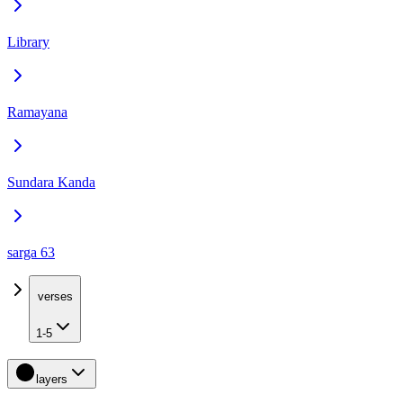
Library
Ramayana
Sundara Kanda
sarga 63
verses
1-5
layers