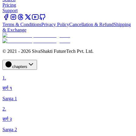
Pricing
Support
Terms & Conditions
Privacy Policy
Cancellation & Refund
Shipping
& Exchange
© 2021 - 2026 SivaShakti FutureTech Pvt. Ltd.
chapters
1
.
सर्ग १
Sarga 1
2
.
सर्ग २
Sarga 2