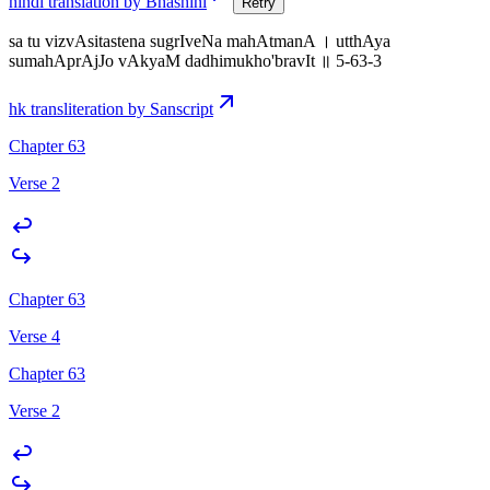
hindi translation by Bhashini
Retry
sa tu vizvAsitastena sugrIveNa mahAtmanA । utthAya
sumahAprAjJo vAkyaM dadhimukho'bravIt ॥ 5-63-3
hk transliteration by Sanscript
Chapter 63
Verse 2
Chapter 63
Verse 4
Chapter 63
Verse 2