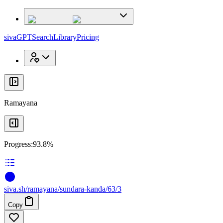
x
x
sivaGPT
Search
Library
Pricing
Ramayana
Progress:
93.8%
siva
.
sh
/ramayana/sundara-kanda/63/3
Copy