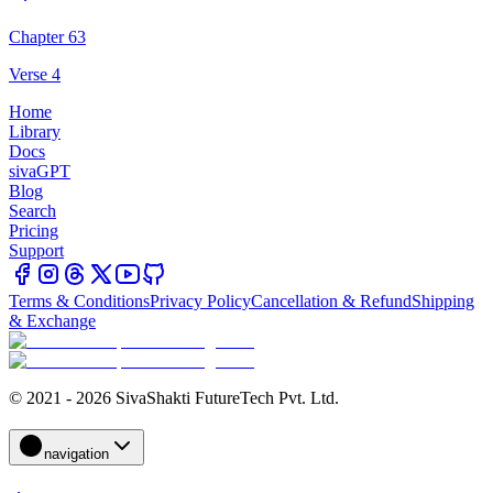
Chapter 63
Verse 4
Home
Library
Docs
sivaGPT
Blog
Search
Pricing
Support
Terms & Conditions
Privacy Policy
Cancellation & Refund
Shipping
& Exchange
© 2021 - 2026 SivaShakti FutureTech Pvt. Ltd.
navigation