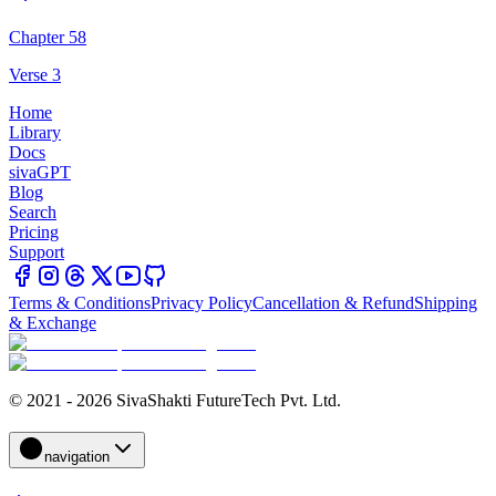
Chapter 58
Verse 3
Home
Library
Docs
sivaGPT
Blog
Search
Pricing
Support
Terms & Conditions
Privacy Policy
Cancellation & Refund
Shipping
& Exchange
© 2021 - 2026 SivaShakti FutureTech Pvt. Ltd.
navigation