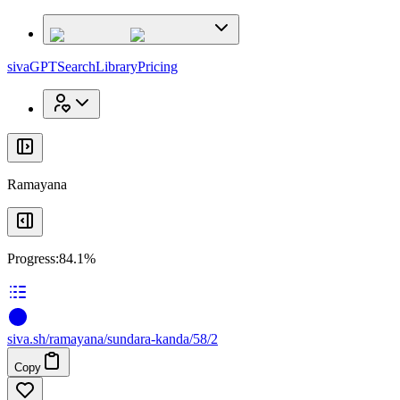
x
x
sivaGPT
Search
Library
Pricing
Ramayana
Progress:
84.1%
siva
.
sh
/ramayana/sundara-kanda/58/2
Copy