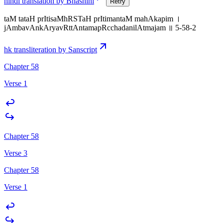
hindi translation by Bhashini
Retry
taM tataH prItisaMhRSTaH prItimantaM mahAkapim ।
jAmbavAnkAryavRttAntamapRcchadanilAtmajam ॥ 5-58-2
hk transliteration by Sanscript
Chapter 58
Verse 1
Chapter 58
Verse 3
Chapter 58
Verse 1