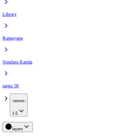
Library
Ramayana
Sundara Kanda
sarga 58
verses
1-5
layers