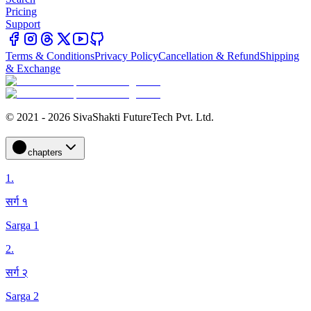
Pricing
Support
Terms & Conditions
Privacy Policy
Cancellation & Refund
Shipping
& Exchange
© 2021 - 2026 SivaShakti FutureTech Pvt. Ltd.
chapters
1
.
सर्ग १
Sarga 1
2
.
सर्ग २
Sarga 2