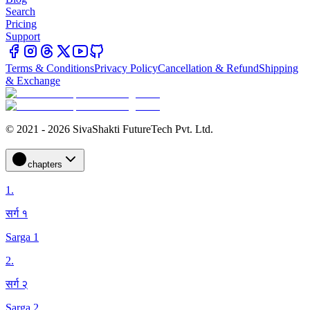
Search
Pricing
Support
Terms & Conditions
Privacy Policy
Cancellation & Refund
Shipping
& Exchange
© 2021 - 2026 SivaShakti FutureTech Pvt. Ltd.
chapters
1
.
सर्ग १
Sarga 1
2
.
सर्ग २
Sarga 2