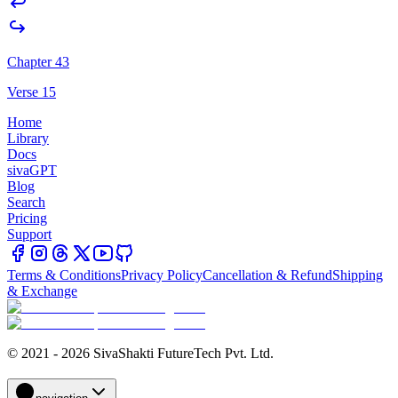
Chapter 43
Verse 15
Home
Library
Docs
sivaGPT
Blog
Search
Pricing
Support
Terms & Conditions
Privacy Policy
Cancellation & Refund
Shipping
& Exchange
© 2021 - 2026 SivaShakti FutureTech Pvt. Ltd.