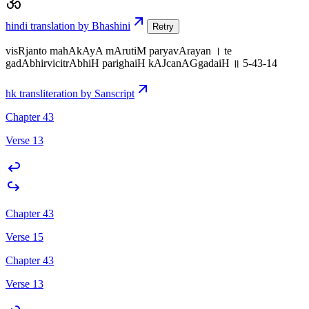
hindi translation by Bhashini
Retry
visRjanto mahAkAyA mArutiM paryavArayan । te
gadAbhirvicitrAbhiH parighaiH kAJcanAGgadaiH ॥ 5-43-14
hk transliteration by Sanscript
Chapter 43
Verse 13
Chapter 43
Verse 15
Chapter 43
Verse 13