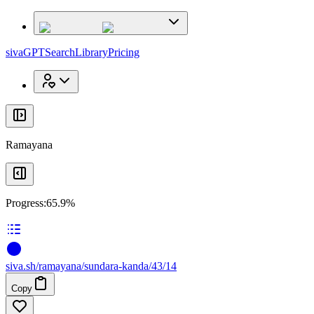
x
x
sivaGPT
Search
Library
Pricing
Ramayana
Progress:
65.9%
siva
.
sh
/ramayana/sundara-kanda/43/14
Copy