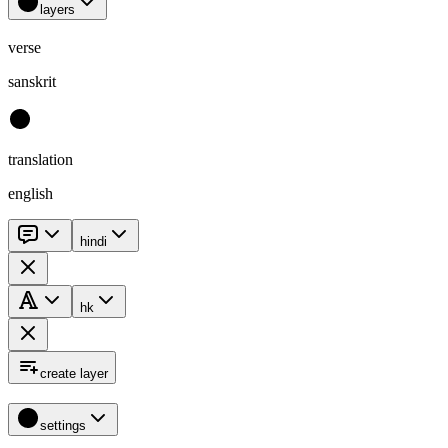
layers
verse
sanskrit
translation
english
hindi
hk
create layer
settings