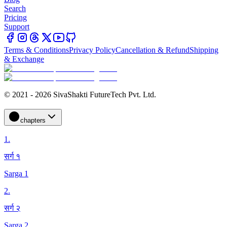
Search
Pricing
Support
Terms & Conditions
Privacy Policy
Cancellation & Refund
Shipping
& Exchange
© 2021 - 2026 SivaShakti FutureTech Pvt. Ltd.
chapters
1
.
सर्ग १
Sarga 1
2
.
सर्ग २
Sarga 2