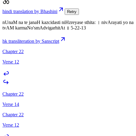
hindi translation by Bhashini
Retry
nUnaM na te janaH kazcidasti niHzreyase sthita: । nivArayati yo na
tvAM karmaNo'smAdvigarhitAt ॥ 5-22-13
hk transliteration by Sanscript
Chapter 22
Verse 12
Chapter 22
Verse 14
Chapter 22
Verse 12