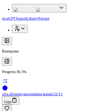
x
x
sivaGPT
Search
Library
Pricing
Ramayana
Progress:
36.3%
siva
.
sh
/ramayana/sundara-kanda/22/13
Copy