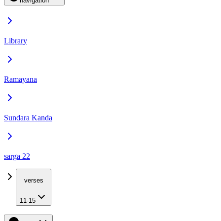
navigation
Library
Ramayana
Sundara Kanda
sarga 22
verses
11-15