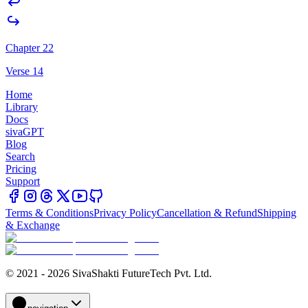
Chapter 22
Verse 14
Home
Library
Docs
sivaGPT
Blog
Search
Pricing
Support
Terms & Conditions
Privacy Policy
Cancellation & Refund
Shipping
& Exchange
© 2021 - 2026 SivaShakti FutureTech Pvt. Ltd.