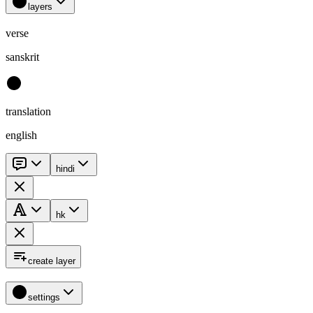
layers
verse
sanskrit
translation
english
hindi
hk
create layer
settings