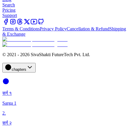
Search
Pricing
Support
Terms & Conditions
Privacy Policy
Cancellation & Refund
Shipping
& Exchange
© 2021 - 2026 SivaShakti FutureTech Pvt. Ltd.
chapters
सर्ग १
Sarga 1
2
.
सर्ग २