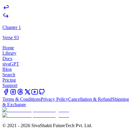
Chapter 1
Verse 93
Home
Library
Docs
sivaGPT
Blog
Search
Pricing
Support
Terms & Conditions
Privacy Policy
Cancellation & Refund
Shipping
& Exchange
© 2021 - 2026 SivaShakti FutureTech Pvt. Ltd.