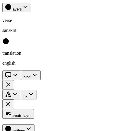
layers
verse
sanskrit
translation
english
hindi
hk
create layer
settings