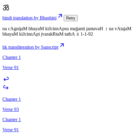
hindi translation by Bhashini
Retry
na cAgnijaM bhayaM kiJcinnApsu majjanti jantavaH । na vAtajaM
bhayaM kiJcinnApi jvarakRtaM tathA ॥ 1-1-92
hk transliteration by Sanscript
Chapter 1
Verse 91
Chapter 1
Verse 93
Chapter 1
Verse 91