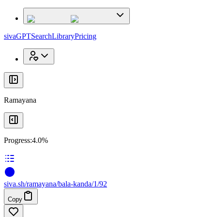
x
x
sivaGPT
Search
Library
Pricing
Ramayana
Progress:
4.0%
siva
.
sh
/ramayana/bala-kanda/1/92
Copy