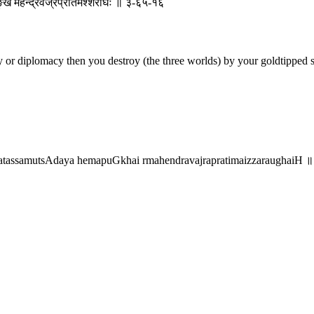
्खै र्महेन्द्रवज्रप्रतिमैश्शरौघैः ॥ ३-६५-१६
ty or diplomacy then you destroy (the three worlds) by your goldtipped 
tatassamutsAdaya hemapuGkhai rmahendravajrapratimaizzaraughaiH ॥