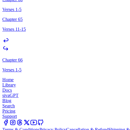
Verses 1-5
Chapter 65
Verses 11-15
Chapter 66
Verses 1-5
Home
Library
Docs
sivaGPT
Blog
Search
Pricing
Support
Terms & Conditions
Privacy Policy
Cancellation & Refund
Shipping &