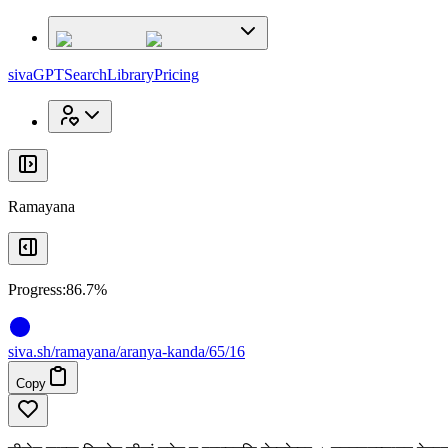
x
x
sivaGPT
Search
Library
Pricing
Ramayana
Progress:
86.7%
siva
.
sh
/ramayana/aranya-kanda/65/16
Copy