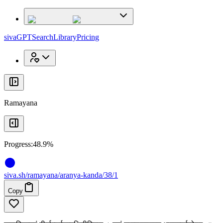
x
x
sivaGPT
Search
Library
Pricing
Ramayana
Progress:
48.9%
siva
.
sh
/ramayana/aranya-kanda/38/1
Copy