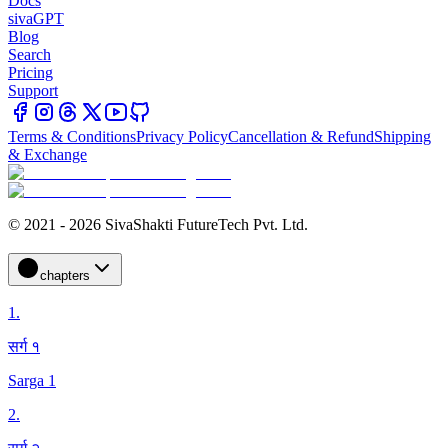
Docs
sivaGPT
Blog
Search
Pricing
Support
Terms & Conditions
Privacy Policy
Cancellation & Refund
Shipping
& Exchange
© 2021 - 2026 SivaShakti FutureTech Pvt. Ltd.
chapters
1
.
सर्ग १
Sarga 1
2
.