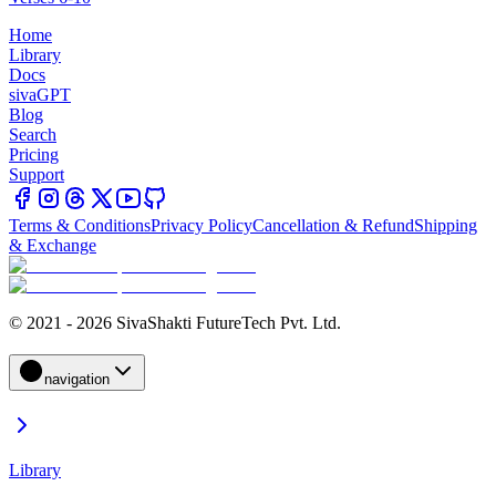
Home
Library
Docs
sivaGPT
Blog
Search
Pricing
Support
Terms & Conditions
Privacy Policy
Cancellation & Refund
Shipping
& Exchange
© 2021 - 2026 SivaShakti FutureTech Pvt. Ltd.
navigation
Library