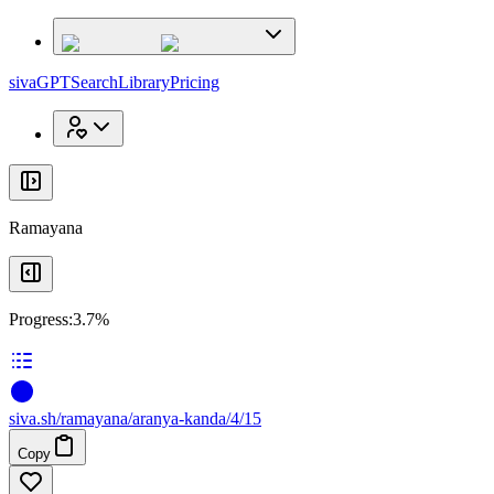
x
x
sivaGPT
Search
Library
Pricing
Ramayana
Progress:
3.7%
siva
.
sh
/ramayana/aranya-kanda/4/15
Copy