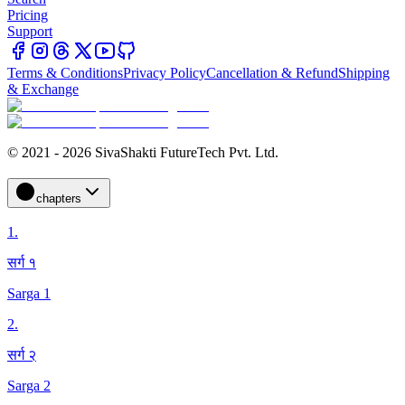
Pricing
Support
Terms & Conditions
Privacy Policy
Cancellation & Refund
Shipping
& Exchange
© 2021 - 2026 SivaShakti FutureTech Pvt. Ltd.
chapters
1
.
सर्ग १
Sarga 1
2
.
सर्ग २
Sarga 2