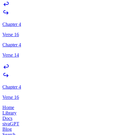
Chapter 4
Verse 16
Chapter 4
Verse 14
Chapter 4
Verse 16
Home
Library
Docs
sivaGPT
Blog
Search