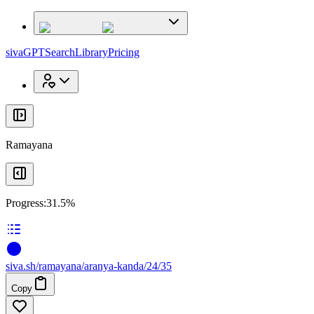
x
x
sivaGPT
Search
Library
Pricing
Ramayana
Progress:
31.5%
siva
.
sh
/ramayana/aranya-kanda/24/35
Copy