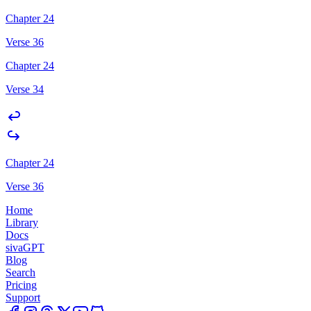
Chapter 24
Verse 36
Chapter 24
Verse 34
Chapter 24
Verse 36
Home
Library
Docs
sivaGPT
Blog
Search
Pricing
Support