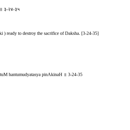
िनः ॥ ३-२४-३५
i ) ready to destroy the sacrifice of Daksha. [3-24-35]
atuM hantumudyatasya pinAkinaH ॥ 3-24-35