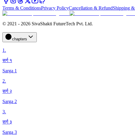
Terms & Conditions
Privacy Policy
Cancellation & Refund
Shipping &
© 2021 - 2026 SivaShakti FutureTech Pvt. Ltd.
chapters
1
.
सर्ग १
Sarga 1
2
.
सर्ग २
Sarga 2
3
.
सर्ग ३
Sarga 3