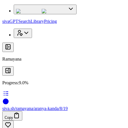
x
x
sivaGPT
Search
Library
Pricing
Ramayana
Progress:
9.0%
siva
.
sh
/ramayana/aranya-kanda/8/19
Copy