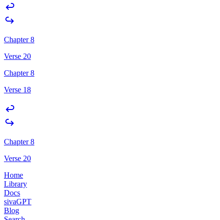
Chapter 8
Verse 20
Chapter 8
Verse 18
Chapter 8
Verse 20
Home
Library
Docs
sivaGPT
Blog
Search