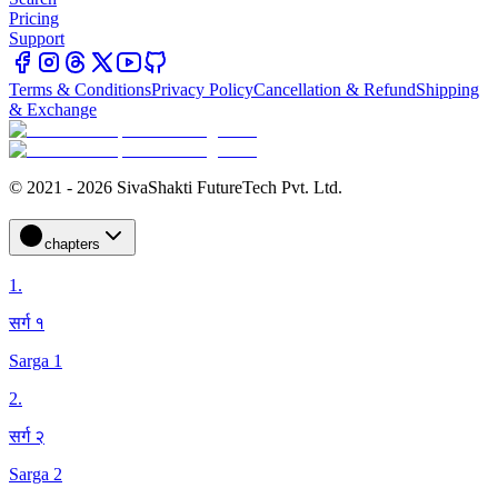
Pricing
Support
Terms & Conditions
Privacy Policy
Cancellation & Refund
Shipping
& Exchange
© 2021 - 2026 SivaShakti FutureTech Pvt. Ltd.
chapters
1
.
सर्ग १
Sarga 1
2
.
सर्ग २
Sarga 2