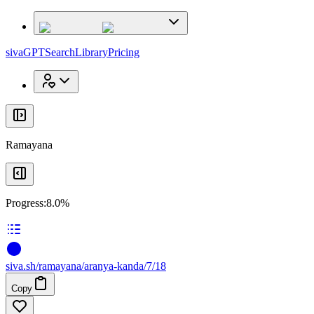
x
x
sivaGPT
Search
Library
Pricing
Ramayana
Progress:
8.0%
siva
.
sh
/ramayana/aranya-kanda/7/18
Copy