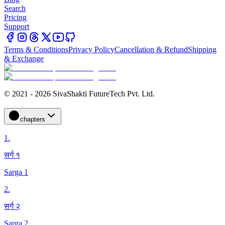
Search
Pricing
Support
Terms & Conditions
Privacy Policy
Cancellation & Refund
Shipping
& Exchange
© 2021 - 2026 SivaShakti FutureTech Pvt. Ltd.
chapters
1
.
सर्ग १
Sarga 1
2
.
सर्ग २
Sarga 2