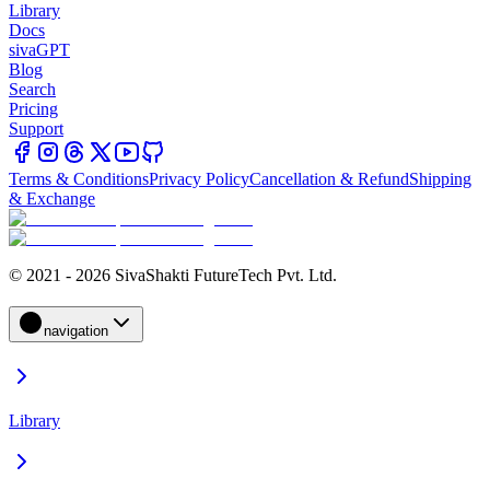
Library
Docs
sivaGPT
Blog
Search
Pricing
Support
Terms & Conditions
Privacy Policy
Cancellation & Refund
Shipping
& Exchange
© 2021 - 2026 SivaShakti FutureTech Pvt. Ltd.
navigation
Library