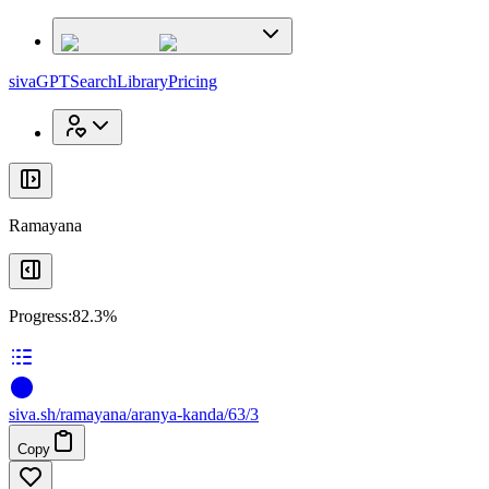
x
x
sivaGPT
Search
Library
Pricing
Ramayana
Progress:
82.3%
siva
.
sh
/ramayana/aranya-kanda/63/3
Copy