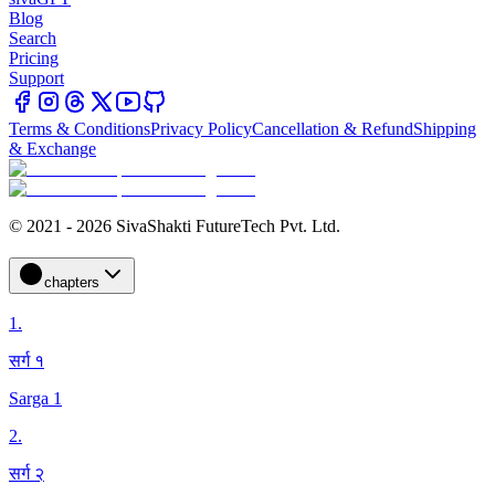
Blog
Search
Pricing
Support
Terms & Conditions
Privacy Policy
Cancellation & Refund
Shipping
& Exchange
© 2021 - 2026 SivaShakti FutureTech Pvt. Ltd.
chapters
1
.
सर्ग १
Sarga 1
2
.
सर्ग २