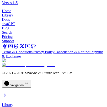
Verses 1-5
Home
Library
Docs
sivaGPT
Blog
Search
Pricing
Support
Terms & Conditions
Privacy Policy
Cancellation & Refund
Shipping
& Exchange
© 2021 - 2026 SivaShakti FutureTech Pvt. Ltd.
navigation
Library