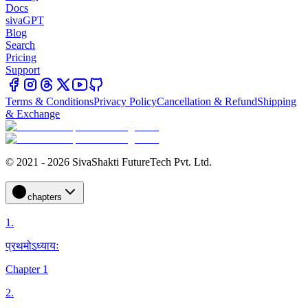
Docs
sivaGPT
Blog
Search
Pricing
Support
Terms & Conditions
Privacy Policy
Cancellation & Refund
Shipping
& Exchange
© 2021 - 2026 SivaShakti FutureTech Pvt. Ltd.
chapters
1
.
प्रथमोऽध्यायः
Chapter 1
2
.