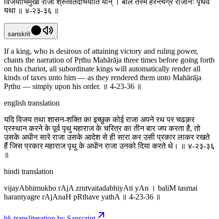
विजयाभिमुखो राजा श्रुत्वैतदभियाति यान् । बलिं तस्मै हरन्त्यग्रे राजानः पृथवे
यथा ॥ ४-२३-३६ ॥
sanskrit
If a king, who is desirous of attaining victory and ruling power,
chants the narration of Pṛthu Mahārāja three times before going forth
on his chariot, all subordinate kings will automatically render all
kinds of taxes unto him — as they rendered them unto Mahārāja
Pṛthu — simply upon his order. ॥ 4-23-36 ॥
english translation
यदि विजय तथा शासन-शक्ति का इच्छुक कोई राजा अपने रथ पर चढक़र
प्रस्थान करने के पूर्व पृथु महाराज के चरित्र का तीन बार जप करता है, तो
उसके अधीन सारे राजा उसके आदेश से ही सारा कर उसी प्रकार लाकर रखते
हैं जिस प्रकार महाराज पृथु के अधीन राजा उनको दिया करते थे। ॥ ४-२३-३६
॥
hindi translation
vijayAbhimukho rAjA zrutvaitadabhiyAti yAn । baliM tasmai
harantyagre rAjAnaH pRthave yathA ॥ 4-23-36 ॥
hk transliteration by Sanscript