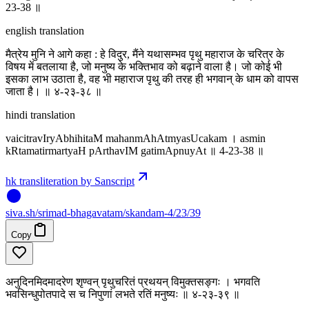
23-38 ॥
english translation
मैत्रेय मुनि ने आगे कहा : हे विदुर, मैंने यथासम्भव पृथु महाराज के चरित्र के
विषय में बतलाया है, जो मनुष्य के भक्तिभाव को बढ़ाने वाला है। जो कोई भी
इसका लाभ उठाता है, वह भी महाराज पृथु की तरह ही भगवान् के धाम को वापस
जाता है। ॥ ४-२३-३८ ॥
hindi translation
vaicitravIryAbhihitaM mahanmAhAtmyasUcakam । asmin
kRtamatirmartyaH pArthavIM gatimApnuyAt ॥ 4-23-38 ॥
hk transliteration by Sanscript
siva
.
sh
/srimad-bhagavatam/skandam-4/23/39
Copy
अनुदिनमिदमादरेण श‍ृण्वन् पृथुचरितं प्रथयन् विमुक्तसङ्गः । भगवति
भवसिन्धुपोतपादे स च निपुणां लभते रतिं मनुष्यः ॥ ४-२३-३९ ॥