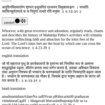
अनुदिनमिदमादरेण श‍ृण्वन् पृथुचरितं प्रथयन् विमुक्तसङ्गः । भगवति
भवसिन्धुपोतपादे स च निपुणां लभते रतिं मनुष्यः ॥ ४-२३-३९ ॥
sanskrit
Whoever, with great reverence and adoration, regularly reads, chants
and describes the history of Mahārāja Pṛthu’s activities will certainly
increase unflinching faith and attraction for the lotus feet of the
Lord. The Lord’s lotus feet are the boat by which one can cross the
ocean of nescience. ॥ 4-23-39 ॥
english translation
जो भी महाराज पृथु के कार्यकलापों के वृत्तान्त को नियमित रूप से अत्यन्त
श्रद्धापूर्वक पढ़ता, कीर्तन करता तथा वर्णन करता है, उसका अविचल विश्वास
तथा अनुराग निश्चय ही भगवान् के चरणकमलों के प्रति नित्यप्रति बढ़ता जाता
है। भगवान् के चरणकमल वह नौका है, जिसके द्वारा मनुष्य अज्ञान के सागर को
पार करता है। ॥ ४-२३-३९ ॥
hindi translation
anudinamidamAdareNa za‍RNvan pRthucaritaM prathayan
vimuktasaGgaH । bhagavati bhavasindhupotapAde sa ca
nipuNAM labhate ratiM manuSyaH ॥ 4-23-39 ॥