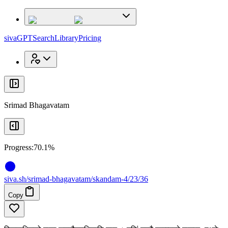
x
x
sivaGPT
Search
Library
Pricing
Srimad Bhagavatam
Progress:
70.1%
siva
.
sh
/srimad-bhagavatam/skandam-4/23/36
Copy