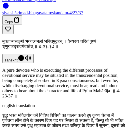
siva
.
sh
/srimad-bhagavatam/skandam-4/23/37
Copy
मुक्तान्यसङ्गो भगवत्यमलां भक्तिमुद्वहन् । वैन्यस्य चरितं पुण्यं
श‍ृणुयाच्छ्रावयेत्पठेत् ॥ ४-२३-३७ ॥
sanskrit
A pure devotee who is executing the different processes of
devotional service may be situated in the transcendental position,
being completely absorbed in Kṛṣṇa consciousness, but even he,
while discharging devotional service, must hear, read and induce
others to hear about the character and life of Pṛthu Mahārāja. ॥ 4-
23-37 ॥
english translation
शुद्ध भक्त भक्तियोग की विविध विधियों का पालन करते हुए कृष्ण-चेतना में
पूर्णतया लीन होने के कारण दिव्य पद पर स्थित हो सकता है, किन्तु तो भी भक्ति
करते समय उसे पृथु महाराज के जीवन तथा चरित्र के विषय में सुनना, दूसरों को