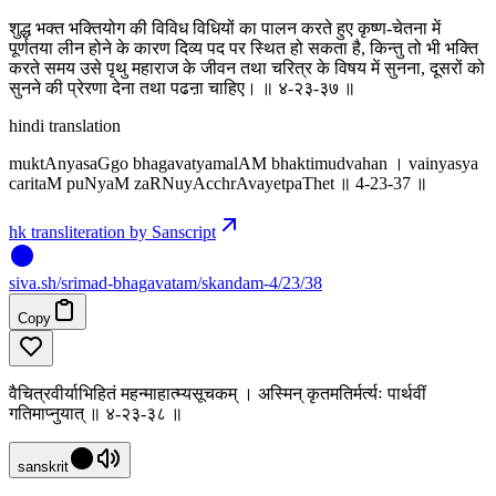
शुद्ध भक्त भक्तियोग की विविध विधियों का पालन करते हुए कृष्ण-चेतना में
पूर्णतया लीन होने के कारण दिव्य पद पर स्थित हो सकता है, किन्तु तो भी भक्ति
करते समय उसे पृथु महाराज के जीवन तथा चरित्र के विषय में सुनना, दूसरों को
सुनने की प्रेरणा देना तथा पढऩा चाहिए। ‌॥ ४-२३-३७ ॥
hindi translation
muktAnyasaGgo bhagavatyamalAM bhaktimudvahan । vainyasya
caritaM puNyaM za‍RNuyAcchrAvayetpaThet ॥ 4-23-37 ॥
hk transliteration by Sanscript
siva
.
sh
/srimad-bhagavatam/skandam-4/23/38
Copy
वैचित्रवीर्याभिहितं महन्माहात्म्यसूचकम् । अस्मिन् कृतमतिर्मर्त्यः पार्थवीं
गतिमाप्नुयात् ॥ ४-२३-३८ ॥
sanskrit