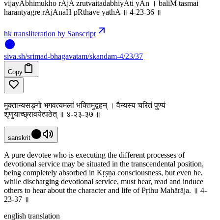
vijayAbhimukho rAjA zrutvaitadabhiyAti yAn । baliM tasmai
harantyagre rAjAnaH pRthave yathA ॥ 4-23-36 ॥
hk transliteration by Sanscript
siva
.
sh
/srimad-bhagavatam/skandam-4/23/37
Copy
मुक्तान्यसङ्गो भगवत्यमलां भक्तिमुद्वहन् । वैन्यस्य चरितं पुण्यं
श‍ृणुयाच्छ्रावयेत्पठेत् ॥ ४-२३-३७ ॥
sanskrit
A pure devotee who is executing the different processes of
devotional service may be situated in the transcendental position,
being completely absorbed in Kṛṣṇa consciousness, but even he,
while discharging devotional service, must hear, read and induce
others to hear about the character and life of Pṛthu Mahārāja. ॥ 4-
23-37 ॥
english translation