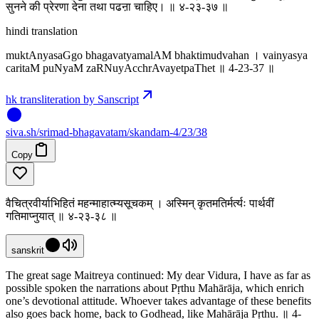
सुनने की प्रेरणा देना तथा पढऩा चाहिए। ‌॥ ४-२३-३७ ॥
hindi translation
muktAnyasaGgo bhagavatyamalAM bhaktimudvahan । vainyasya
caritaM puNyaM za‍RNuyAcchrAvayetpaThet ॥ 4-23-37 ॥
hk transliteration by Sanscript
siva
.
sh
/srimad-bhagavatam/skandam-4/23/38
Copy
वैचित्रवीर्याभिहितं महन्माहात्म्यसूचकम् । अस्मिन् कृतमतिर्मर्त्यः पार्थवीं
गतिमाप्नुयात् ॥ ४-२३-३८ ॥
sanskrit
The great sage Maitreya continued: My dear Vidura, I have as far as
possible spoken the narrations about Pṛthu Mahārāja, which enrich
one’s devotional attitude. Whoever takes advantage of these benefits
also goes back home, back to Godhead, like Mahārāja Pṛthu. ॥ 4-