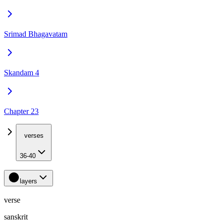
Srimad Bhagavatam
Skandam 4
Chapter 23
verses
36-40
layers
verse
sanskrit