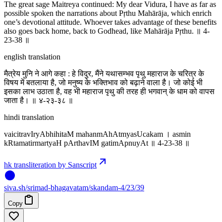
The great sage Maitreya continued: My dear Vidura, I have as far as
possible spoken the narrations about Pṛthu Mahārāja, which enrich
one’s devotional attitude. Whoever takes advantage of these benefits
also goes back home, back to Godhead, like Mahārāja Pṛthu. ॥ 4-
23-38 ॥
english translation
मैत्रेय मुनि ने आगे कहा : हे विदुर, मैंने यथासम्भव पृथु महाराज के चरित्र के
विषय में बतलाया है, जो मनुष्य के भक्तिभाव को बढ़ाने वाला है। जो कोई भी
इसका लाभ उठाता है, वह भी महाराज पृथु की तरह ही भगवान् के धाम को वापस
जाता है। ॥ ४-२३-३८ ॥
hindi translation
vaicitravIryAbhihitaM mahanmAhAtmyasUcakam । asmin
kRtamatirmartyaH pArthavIM gatimApnuyAt ॥ 4-23-38 ॥
hk transliteration by Sanscript
siva
.
sh
/srimad-bhagavatam/skandam-4/23/39
Copy