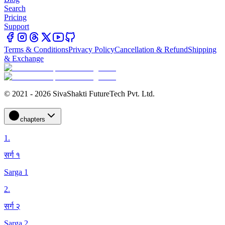
Search
Pricing
Support
Terms & Conditions
Privacy Policy
Cancellation & Refund
Shipping
& Exchange
© 2021 - 2026 SivaShakti FutureTech Pvt. Ltd.
chapters
1
.
सर्ग १
Sarga 1
2
.
सर्ग २
Sarga 2