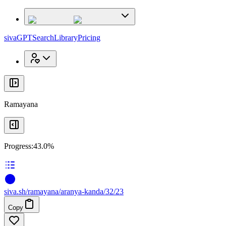
x
x
sivaGPT
Search
Library
Pricing
Ramayana
Progress:
43.0%
siva
.
sh
/ramayana/aranya-kanda/32/23
Copy