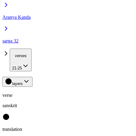
Aranya Kanda
sarga 32
verses
21-25
layers
verse
sanskrit
translation