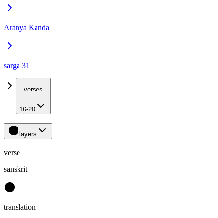
Aranya Kanda
sarga 31
verses
16-20
layers
verse
sanskrit
translation