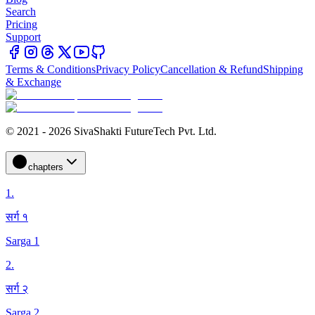
Search
Pricing
Support
Terms & Conditions
Privacy Policy
Cancellation & Refund
Shipping
& Exchange
© 2021 - 2026 SivaShakti FutureTech Pvt. Ltd.
chapters
1
.
सर्ग १
Sarga 1
2
.
सर्ग २
Sarga 2