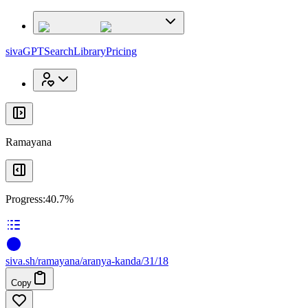
x
x
sivaGPT
Search
Library
Pricing
Ramayana
Progress:
40.7%
siva
.
sh
/ramayana/aranya-kanda/31/18
Copy