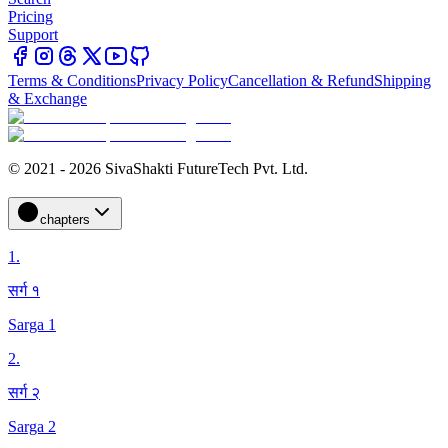
Pricing
Support
Terms & Conditions
Privacy Policy
Cancellation & Refund
Shipping
& Exchange
© 2021 - 2026 SivaShakti FutureTech Pvt. Ltd.
chapters
1
.
सर्ग १
Sarga 1
2
.
सर्ग २
Sarga 2