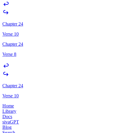
Chapter 24
Verse 10
Chapter 24
Verse 8
Chapter 24
Verse 10
Home
Library
Docs
sivaGPT
Blog
Search