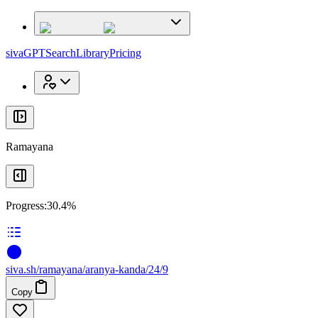
x
x
sivaGPT
Search
Library
Pricing
Ramayana
Progress:
30.4%
siva
.
sh
/ramayana/aranya-kanda/24/9
Copy