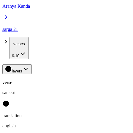
Aranya Kanda
sarga 21
verses
6-10
layers
verse
sanskrit
translation
english