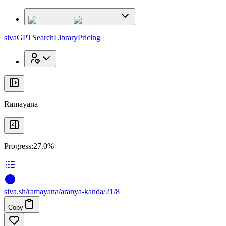
x
x
sivaGPT
Search
Library
Pricing
Ramayana
Progress:
27.0%
siva
.
sh
/ramayana/aranya-kanda/21/8
Copy