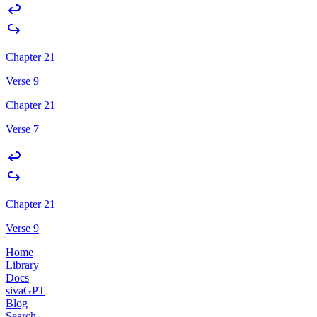
Chapter 21
Verse 9
Chapter 21
Verse 7
Chapter 21
Verse 9
Home
Library
Docs
sivaGPT
Blog
Search