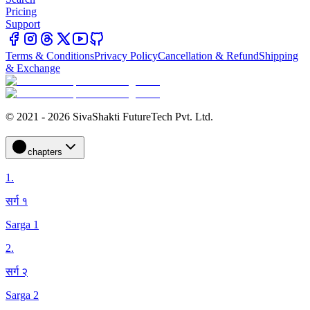
Pricing
Support
Terms & Conditions
Privacy Policy
Cancellation & Refund
Shipping
& Exchange
© 2021 - 2026 SivaShakti FutureTech Pvt. Ltd.
chapters
1
.
सर्ग १
Sarga 1
2
.
सर्ग २
Sarga 2