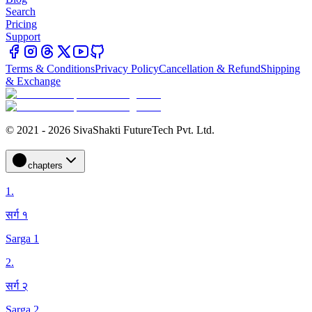
Search
Pricing
Support
Terms & Conditions
Privacy Policy
Cancellation & Refund
Shipping
& Exchange
© 2021 - 2026 SivaShakti FutureTech Pvt. Ltd.
chapters
1
.
सर्ग १
Sarga 1
2
.
सर्ग २
Sarga 2