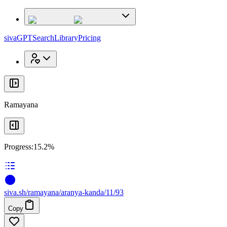
x
x
sivaGPT
Search
Library
Pricing
Ramayana
Progress:
15.2%
siva
.
sh
/ramayana/aranya-kanda/11/93
Copy