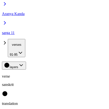
Aranya Kanda
sarga 11
verses
91-95
layers
verse
sanskrit
translation