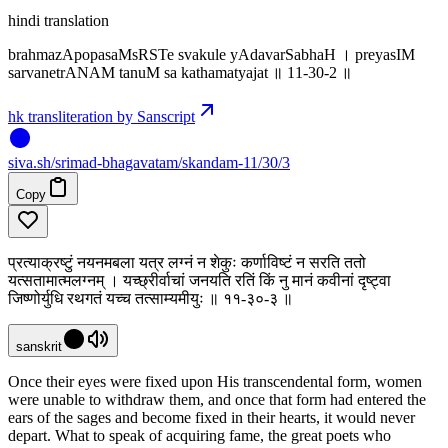
hindi translation
brahmazApopasaMsRSTe svakule yAdavarSabhaH । preyasIM
sarvanetrANAM tanuM sa kathamatyajat ॥ 11-30-2 ॥
hk transliteration by Sanscript
siva
.
sh
/srimad-bhagavatam/skandam-11/30/3
Copy
प्रत्याक्रष्टुं नयनमबला यत्र लग्नं न शेकुः कर्णाविष्टं न सरति ततो
यत्सतामात्मलग्नम् । यच्छ्रीर्वाचां जनयति रतिं किं नु मानं कवीनां दृष्ट्वा
जिष्णोर्युधि रथगतं यच्च तत्साम्यमीयुः ॥ ११-३०-३ ॥
sanskrit
Once their eyes were fixed upon His transcendental form, women
were unable to withdraw them, and once that form had entered the
ears of the sages and become fixed in their hearts, it would never
depart. What to speak of acquiring fame, the great poets who