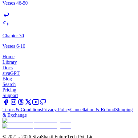
Verses 46-50
Chapter 30
Verses 6-10
Home
Library
Docs
sivaGPT
Blog
Search
Pricing
Support
Terms & Conditions
Privacy Policy
Cancellation & Refund
Shipping
& Exchange
© 2021 - 2026 SivaShakti FutureTech Pvt. Ltd.