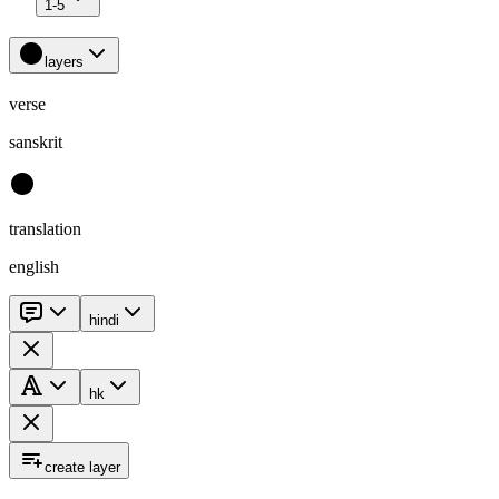
1-5
layers
verse
sanskrit
translation
english
hindi
hk
create layer