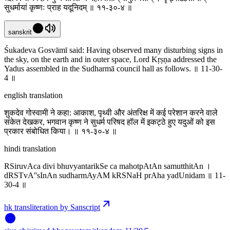
सुधर्मायां कृष्णः प्राह यदूनिदम् ॥ ११-३०-४ ॥
sanskrit
Śukadeva Gosvāmī said: Having observed many disturbing signs in
the sky, on the earth and in outer space, Lord Kṛṣṇa addressed the
Yadus assembled in the Sudharmā council hall as follows. ॥ 11-30-
4 ॥
english translation
शुकदेव गोस्वामी ने कहा: आकाश, पृथ्वी और अंतरिक्ष में कई परेशान करने वाले
संकेत देखकर, भगवान कृष्ण ने सुधर्म परिषद हॉल में इकट्ठे हुए यदुओं को इस
प्रकार संबोधित किया। ॥ ११-३०-४ ॥
hindi translation
RSiruvAca divi bhuvyantarikSe ca mahotpAtAn samutthitAn ।
dRSTvA''sInAn sudharmAyAM kRSNaH prAha yadUnidam ॥ 11-
30-4 ॥
hk transliteration by Sanscript