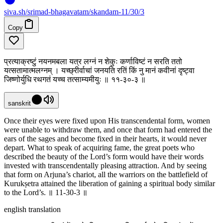
siva
.
sh
/srimad-bhagavatam/skandam-11/30/3
Copy
प्रत्याक्रष्टुं नयनमबला यत्र लग्नं न शेकुः कर्णाविष्टं न सरति ततो
यत्सतामात्मलग्नम् । यच्छ्रीर्वाचां जनयति रतिं किं नु मानं कवीनां दृष्ट्वा
जिष्णोर्युधि रथगतं यच्च तत्साम्यमीयुः ॥ ११-३०-३ ॥
sanskrit
Once their eyes were fixed upon His transcendental form, women
were unable to withdraw them, and once that form had entered the
ears of the sages and become fixed in their hearts, it would never
depart. What to speak of acquiring fame, the great poets who
described the beauty of the Lord’s form would have their words
invested with transcendentally pleasing attraction. And by seeing
that form on Arjuna’s chariot, all the warriors on the battlefield of
Kurukṣetra attained the liberation of gaining a spiritual body similar
to the Lord’s. ॥ 11-30-3 ॥
english translation