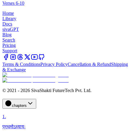
Verses 6-10
Home
Library
Docs
sivaGPT
Blog
Search
Pricing
Support
Terms & Conditions
Privacy Policy
Cancellation & Refund
Shipping
& Exchange
© 2021 - 2026 SivaShakti FutureTech Pvt. Ltd.
chapters
1
.
प्रथमोऽध्यायः