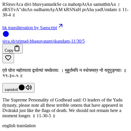
RSiruvAca divi bhuvyantarikSe ca mahotpAtAn samutthitAn ।
dRSTvA''sInAn sudharmAyAM kRSNaH prAha yadUnidam ॥ 11-
30-4 ॥
hk transliteration by Sanscript
siva
.
sh
/srimad-bhagavatam/skandam-11/30/5
Copy
एते घोरा महोत्पाता द्वार्वत्यां यमकेतवः । मुहूर्तमपि न स्थेयमत्र नो यदुपुङ्गवाः ॥
११-३०-५ ॥
sanskrit
The Supreme Personality of Godhead said: O leaders of the Yadu
dynasty, please note all these terrible omens that have appeared in
Dvārakā just like the flags of death. We should not remain here a
moment longer. ॥ 11-30-5 ॥
english translation