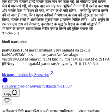
एक बार जब उनकी आंखें उनके दिव्य रूप पर टिक गईं, तो महिलाएं उन्हें वापस
लेने में असमर्थ थीं, और एक बार जब वह रूप ऋषियों के कानों में प्रवेश कर गया
और उनके दिल में स्थिर हो गया, तो वह कभी नहीं हटेगा। प्रसिद्धि प्राप्त करने
की तो बात ही क्या, जिन महान कवियों ने भगवान के रूप की सुंदरता का वर्णन
किया, उनके शब्दों में अलौकिक सुखदायक आकर्षण निहित होगा। और अर्जुन के
रथ पर उस रूप को देखकर, कुरुक्षेत्र के युद्ध के मैदान के सभी योद्धाओं ने
भगवान के समान आध्यात्मिक शरीर प्राप्त करने की मुक्ति प्राप्त की। ॥
११-३०-३ ॥
hindi translation
pratyAkraSTuM nayanamabalA yatra lagnaM na zekuH
karNAviSTaM na sarati tato yatsatAmAtmalagnam ।
yacchrIrvAcAM janayati ratiM kiM nu mAnaM kavInAM dRSTvA
jiSNoryudhi rathagataM yacca tatsAmyamIyuH ॥ 11-30-3 ॥
hk transliteration by Sanscript
siva
.
sh
/srimad-bhagavatam/skandam-11/30/4
Copy
ऋषिरुवाच दिवि भुव्यन्तरिक्षे च महोत्पातान् समुत्थितान् । दृष्ट्वाऽऽसीनान्