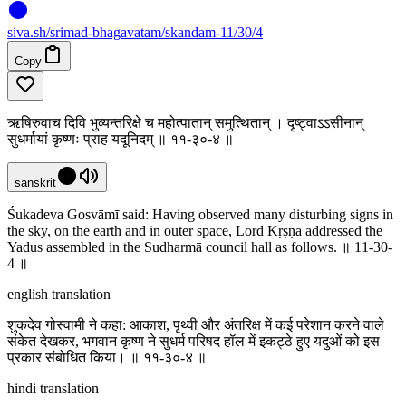
siva
.
sh
/srimad-bhagavatam/skandam-11/30/4
Copy
ऋषिरुवाच दिवि भुव्यन्तरिक्षे च महोत्पातान् समुत्थितान् । दृष्ट्वाऽऽसीनान्
सुधर्मायां कृष्णः प्राह यदूनिदम् ॥ ११-३०-४ ॥
sanskrit
Śukadeva Gosvāmī said: Having observed many disturbing signs in
the sky, on the earth and in outer space, Lord Kṛṣṇa addressed the
Yadus assembled in the Sudharmā council hall as follows. ॥ 11-30-
4 ॥
english translation
शुकदेव गोस्वामी ने कहा: आकाश, पृथ्वी और अंतरिक्ष में कई परेशान करने वाले
संकेत देखकर, भगवान कृष्ण ने सुधर्म परिषद हॉल में इकट्ठे हुए यदुओं को इस
प्रकार संबोधित किया। ॥ ११-३०-४ ॥
hindi translation