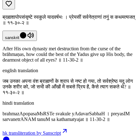
ब्रह्मशापोपसंसृष्टे स्वकुले यादवर्षभः । प्रेयसीं सर्वनेत्राणां तनुं स कथमत्यजत्
॥ ११-३०-२ ॥
sanskrit
After His own dynasty met destruction from the curse of the
brāhmaṇas, how could the best of the Yadus give up His body, the
dearmost object of all eyes? ॥ 11-30-2 ॥
english translation
जब उनका अपना वंश ब्राह्मणों के श्राप से नष्ट हो गया, तो सर्वश्रेष्ठ यदु लोग
उनके शरीर को, जो सभी की आँखों में सबसे प्रिय है, कैसे त्याग सकते थे? ॥
११-३०-२ ॥
hindi translation
brahmazApopasaMsRSTe svakule yAdavarSabhaH । preyasIM
sarvanetrANAM tanuM sa kathamatyajat ॥ 11-30-2 ॥
hk transliteration by Sanscript