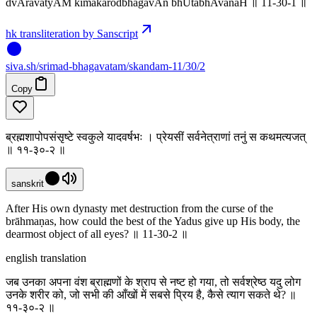
dvAravatyAM kimakarodbhagavAn bhUtabhAvanaH ॥ 11-30-1 ॥
hk transliteration by Sanscript
siva
.
sh
/srimad-bhagavatam/skandam-11/30/2
Copy
ब्रह्मशापोपसंसृष्टे स्वकुले यादवर्षभः । प्रेयसीं सर्वनेत्राणां तनुं स कथमत्यजत्
॥ ११-३०-२ ॥
sanskrit
After His own dynasty met destruction from the curse of the
brāhmaṇas, how could the best of the Yadus give up His body, the
dearmost object of all eyes? ॥ 11-30-2 ॥
english translation
जब उनका अपना वंश ब्राह्मणों के श्राप से नष्ट हो गया, तो सर्वश्रेष्ठ यदु लोग
उनके शरीर को, जो सभी की आँखों में सबसे प्रिय है, कैसे त्याग सकते थे? ॥
११-३०-२ ॥