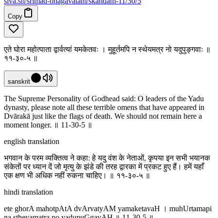
siva
.
sh
/srimad-bhagavatam/skandam-11/30/5
Copy
एते घोरा महोत्पाता द्वार्वत्यां यमकेतवः । मुहूर्तमपि न स्थेयमत्र नो यदुपुङ्गवाः ॥
११-३०-५ ॥
sanskrit
The Supreme Personality of Godhead said: O leaders of the Yadu
dynasty, please note all these terrible omens that have appeared in
Dvārakā just like the flags of death. We should not remain here a
moment longer. ॥ 11-30-5 ॥
english translation
भगवान के परम व्यक्तित्व ने कहा: हे यदु वंश के नेताओं, कृपया इन सभी भयानक
संकेतों पर ध्यान दें जो मृत्यु के झंडे की तरह द्वारका में प्रकट हुए हैं। हमें यहाँ
एक क्षण भी अधिक नहीं रुकना चाहिए। ॥ ११-३०-५ ॥
hindi translation
ete ghorA mahotpAtA dvArvatyAM yamaketavaH । muhUrtamapi
na stheyamatra no yadupuGgavAH ॥ 11-30-5 ॥