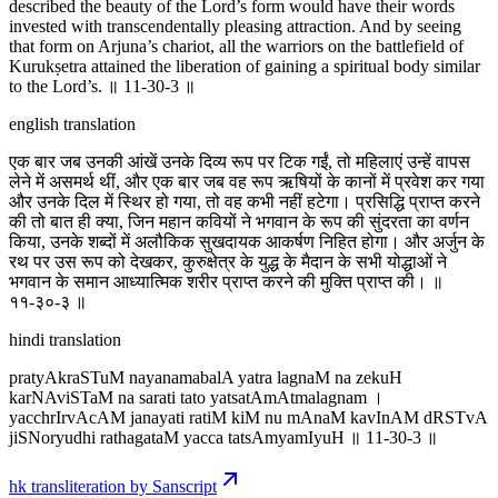
described the beauty of the Lord’s form would have their words
invested with transcendentally pleasing attraction. And by seeing
that form on Arjuna’s chariot, all the warriors on the battlefield of
Kurukṣetra attained the liberation of gaining a spiritual body similar
to the Lord’s. ॥ 11-30-3 ॥
english translation
एक बार जब उनकी आंखें उनके दिव्य रूप पर टिक गईं, तो महिलाएं उन्हें वापस
लेने में असमर्थ थीं, और एक बार जब वह रूप ऋषियों के कानों में प्रवेश कर गया
और उनके दिल में स्थिर हो गया, तो वह कभी नहीं हटेगा। प्रसिद्धि प्राप्त करने
की तो बात ही क्या, जिन महान कवियों ने भगवान के रूप की सुंदरता का वर्णन
किया, उनके शब्दों में अलौकिक सुखदायक आकर्षण निहित होगा। और अर्जुन के
रथ पर उस रूप को देखकर, कुरुक्षेत्र के युद्ध के मैदान के सभी योद्धाओं ने
भगवान के समान आध्यात्मिक शरीर प्राप्त करने की मुक्ति प्राप्त की। ॥
११-३०-३ ॥
hindi translation
pratyAkraSTuM nayanamabalA yatra lagnaM na zekuH
karNAviSTaM na sarati tato yatsatAmAtmalagnam ।
yacchrIrvAcAM janayati ratiM kiM nu mAnaM kavInAM dRSTvA
jiSNoryudhi rathagataM yacca tatsAmyamIyuH ॥ 11-30-3 ॥
hk transliteration by Sanscript