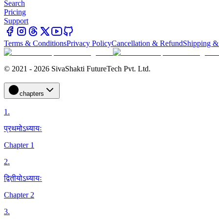
Search
Pricing
Support
Terms & Conditions
Privacy Policy
Cancellation & Refund
Shipping &
© 2021 - 2026 SivaShakti FutureTech Pvt. Ltd.
chapters
1
.
प्रथमोऽध्यायः
Chapter 1
2
.
द्वितीयोऽध्यायः
Chapter 2
3
.