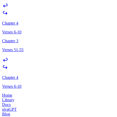
Chapter 4
Verses 6-10
Chapter 3
Verses 51-55
Chapter 4
Verses 6-10
Home
Library
Docs
sivaGPT
Blog