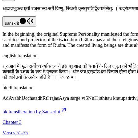
आदावभूच्छतधृती रजसास्य सर्गे विष्णुः स्थितौ क्रतुपतिर्द्विजधर्मसेतुः । रुद्रोऽ
sanskrit
In the beginning, the original Supreme Personality manifested the for
sacrifice and protector of the twice-born brāhmaṇas and their religio
and manifests the form of Rudra. The created living beings are thus a
english translation
शुरुआत में, मूल सर्वोच्च व्यक्तित्व ने इस ब्रह्मांड को बनाने के लिए जुनून की भ
कर्तव्यों के रक्षक के रूप में प्रकट किया। और जब ब्रह्मांड का विनाश होना हो
की शक्तियों के अधीन होते हैं। ॥ ११-४-५ ॥
hindi translation
AdAvabhUcchatadhRtI rajasAsya sarge viSNuH sthitau kratupatirdv
hk transliteration by Sanscript
Chapter 3
Verses 51-55