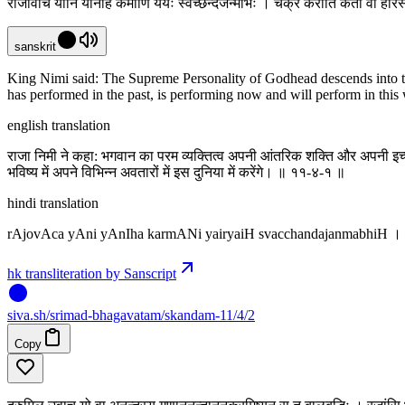
राजोवाच यानि यानीह कर्माणि यैर्यैः स्वच्छन्दजन्मभिः । चक्रे करोति कर्ता वा हरि
sanskrit
King Nimi said: The Supreme Personality of Godhead descends into the
has performed in the past, is performing now and will perform in this 
english translation
राजा निमी ने कहा: भगवान का परम व्यक्तित्व अपनी आंतरिक शक्ति और अपनी इच्छा 
भविष्य में अपने विभिन्न अवतारों में इस दुनिया में करेंगे। ॥ ११-४-१ ॥
hindi translation
rAjovAca yAni yAnIha karmANi yairyaiH svacchandajanmabhiH । ca
hk transliteration by Sanscript
siva
.
sh
/srimad-bhagavatam/skandam-11/4/2
Copy