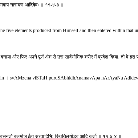
ुषाभिधानमवाप नारायण आदिदेवः ॥ ११-४-३ ॥
the five elements produced from Himself and then entered within that 
 बनाया और फिर अपने पूर्ण अंश से उस सार्वभौमिक शरीर में प्रवेश किया, तो वे इस
asmin । svAMzena viSTaH puruSAbhidhAnamavApa nArAyaNa Adidev
वतः श्वसनतो बलमोज ईहा सत्त्वादिभिः स्थितिलयोद्भव आदि कर्ता ॥ ११-४-४ ॥