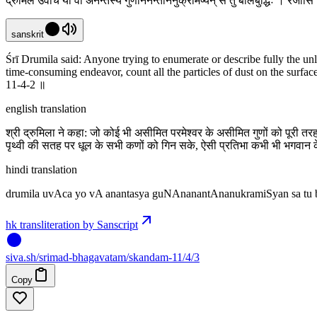
द्रुमिल उवाच यो वा अनन्तस्य गुणाननन्ताननुक्रमिष्यन् स तु बालबुद्धिः । रजांस
sanskrit
Śrī Drumila said: Anyone trying to enumerate or describe fully the unl
time-consuming endeavor, count all the particles of dust on the surface
11-4-2 ॥
english translation
श्री द्रुमिला ने कहा: जो कोई भी असीमित परमेश्वर के असीमित गुणों को पूरी तर
पृथ्वी की सतह पर धूल के सभी कणों को गिन सके, ऐसी प्रतिभा कभी भी भगवान के
hindi translation
drumila uvAca yo vA anantasya guNAnanantAnanukramiSyan sa tu
hk transliteration by Sanscript
siva
.
sh
/srimad-bhagavatam/skandam-11/4/3
Copy