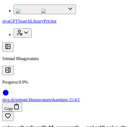
x
x
sivaGPT
Search
Library
Pricing
Srimad Bhagavatam
Progress:
9.9%
siva
.
sh
/srimad-bhagavatam/skandam-11/4/1
Copy