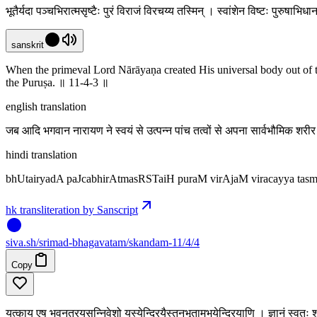
भूतैर्यदा पञ्चभिरात्मसृष्टैः पुरं विराजं विरचय्य तस्मिन् । स्वांशेन विष्टः पुर
sanskrit
When the primeval Lord Nārāyaṇa created His universal body out of 
the Puruṣa. ॥ 11-4-3 ॥
english translation
जब आदि भगवान नारायण ने स्वयं से उत्पन्न पांच तत्वों से अपना सार्वभौमिक शरीर
hindi translation
bhUtairyadA paJcabhirAtmasRSTaiH puraM virAjaM viracayya t
hk transliteration by Sanscript
siva
.
sh
/srimad-bhagavatam/skandam-11/4/4
Copy
यत्काय एष भुवनत्रयसन्निवेशो यस्येन्द्रियैस्तनुभृतामुभयेन्द्रियाणि । ज्ञानं स्