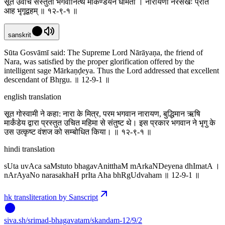
सूत उवाच संस्तुतो भगवानित्थं मार्कण्डेयेन धीमता । नारायणो नरसखः प्रीत
आह भृगूद्वहम् ॥ १२-९-१ ॥
sanskrit
Sūta Gosvāmī said: The Supreme Lord Nārāyaṇa, the friend of
Nara, was satisfied by the proper glorification offered by the
intelligent sage Mārkaṇḍeya. Thus the Lord addressed that excellent
descendant of Bhṛgu. ॥ 12-9-1 ॥
english translation
सूत गोस्वामी ने कहा: नारा के मित्र, परम भगवान नारायण, बुद्धिमान ऋषि
मार्कंडेय द्वारा प्रस्तुत उचित महिमा से संतुष्ट थे। इस प्रकार भगवान ने भृगु के
उस उत्कृष्ट वंशज को सम्बोधित किया। ॥ १२-९-१ ॥
hindi translation
sUta uvAca saMstuto bhagavAnitthaM mArkaNDeyena dhImatA ।
nArAyaNo narasakhaH prIta Aha bhRgUdvaham ॥ 12-9-1 ॥
hk transliteration by Sanscript
siva
.
sh
/srimad-bhagavatam/skandam-12/9/2