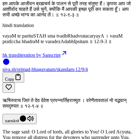
हम आपके आजीवन ब्रह्मचर्य के पालन से पूरी तरह संतुष्ट हैं। कृपया आप जो
आशीर्वाद चाहते हैं उसे चुनें, क्योंकि मैं आपकी इच्छा पूरी कर सकता हूँ। आप
सभी अच्छे भाग्य का आनंद लें। ॥ १२-९-३ ॥
hindi translation
vayaM te parituSTAH sma tvadbRhadvratacaryayA । varaM
pratIccha bhadraM te varadezAdabhIpsitam ॥ 12-9-3 ॥
hk transliteration by Sanscript
siva
.
sh
/srimad-bhagavatam/skandam-12/9/4
Copy
ऋषिरुवाच जितं ते देव देवेश प्रपन्नार्तिहराच्युत । वरेणैतावतालं नो यद्भवान्
समदृश्यत ॥ १२-९-४ ॥
sanskrit
The sage said: O Lord of lords, all glories to You! O Lord Acyuta,
You remove all distress for the devotees who surrender unto You.