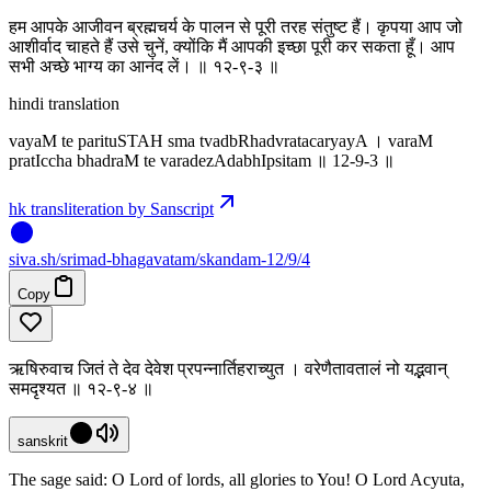
हम आपके आजीवन ब्रह्मचर्य के पालन से पूरी तरह संतुष्ट हैं। कृपया आप जो
आशीर्वाद चाहते हैं उसे चुनें, क्योंकि मैं आपकी इच्छा पूरी कर सकता हूँ। आप
सभी अच्छे भाग्य का आनंद लें। ॥ १२-९-३ ॥
hindi translation
vayaM te parituSTAH sma tvadbRhadvratacaryayA । varaM
pratIccha bhadraM te varadezAdabhIpsitam ॥ 12-9-3 ॥
hk transliteration by Sanscript
siva
.
sh
/srimad-bhagavatam/skandam-12/9/4
Copy
ऋषिरुवाच जितं ते देव देवेश प्रपन्नार्तिहराच्युत । वरेणैतावतालं नो यद्भवान्
समदृश्यत ॥ १२-९-४ ॥
sanskrit
The sage said: O Lord of lords, all glories to You! O Lord Acyuta,