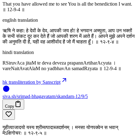
That you have allowed me to see You is all the benediction I want.
॥ 12-9-4 ॥
english translation
ऋषि ने कहा: हे देवों के देव, आपकी जय हो! हे भगवान अच्युता, आप उन भक्तों
के सभी संकट दूर कर देते हैं जो आपकी शरण में आते हैं। आपने मुझे अपने दर्शन
की अनुमति दी है, यही वह आशीर्वाद है जो मैं चाहता हूँ। ॥ १२-९-४ ॥
hindi translation
RSiruvAca jitaM te deva deveza prapannArtiharAcyuta ।
vareNaitAvatAlaM no yadbhavAn samadRzyata ॥ 12-9-4 ॥
hk transliteration by Sanscript
siva
.
sh
/srimad-bhagavatam/skandam-12/9/5
Copy
गृहीत्वाजादयो यस्य श्रीमत्पादाब्जदर्शनम् । मनसा योगपक्वेन स भवान्
मेऽक्षिगोचरः ॥ १२-९-५ ॥