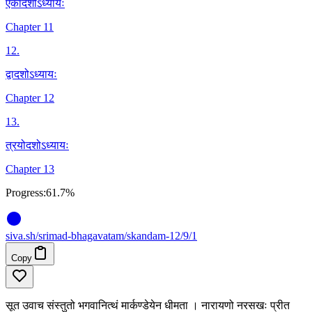
एकादशोऽध्यायः
Chapter 11
12
.
द्वादशोऽध्यायः
Chapter 12
13
.
त्रयोदशोऽध्यायः
Chapter 13
Progress:
61.7%
siva
.
sh
/srimad-bhagavatam/skandam-12/9/1
Copy
सूत उवाच संस्तुतो भगवानित्थं मार्कण्डेयेन धीमता । नारायणो नरसखः प्रीत