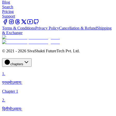
Blog
Search
Pricing
Support
Terms & Conditions
Privacy Policy
Cancellation & Refund
Shipping
& Exchange
© 2021 - 2026 SivaShakti FutureTech Pvt. Ltd.
chapters
1
.
प्रथमोऽध्यायः
Chapter 1
2
.
द्वितीयोऽध्यायः