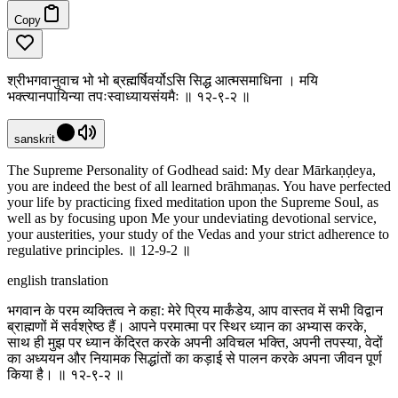
Copy
श्रीभगवानुवाच भो भो ब्रह्मर्षिवर्योऽसि सिद्ध आत्मसमाधिना । मयि
भक्त्यानपायिन्या तपःस्वाध्यायसंयमैः ॥ १२-९-२ ॥
sanskrit
The Supreme Personality of Godhead said: My dear Mārkaṇḍeya,
you are indeed the best of all learned brāhmaṇas. You have perfected
your life by practicing fixed meditation upon the Supreme Soul, as
well as by focusing upon Me your undeviating devotional service,
your austerities, your study of the Vedas and your strict adherence to
regulative principles. ॥ 12-9-2 ॥
english translation
भगवान के परम व्यक्तित्व ने कहा: मेरे प्रिय मार्कंडेय, आप वास्तव में सभी विद्वान
ब्राह्मणों में सर्वश्रेष्ठ हैं। आपने परमात्मा पर स्थिर ध्यान का अभ्यास करके,
साथ ही मुझ पर ध्यान केंद्रित करके अपनी अविचल भक्ति, अपनी तपस्या, वेदों
का अध्ययन और नियामक सिद्धांतों का कड़ाई से पालन करके अपना जीवन पूर्ण
किया है। ॥ १२-९-२ ॥