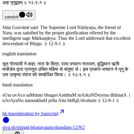
आह भृगूद्वहम् ॥ १२-९-१ ॥
sanskrit
Sūta Gosvāmī said: The Supreme Lord Nārāyaṇa, the friend of
Nara, was satisfied by the proper glorification offered by the
intelligent sage Mārkaṇḍeya. Thus the Lord addressed that excellent
descendant of Bhṛgu. ॥ 12-9-1 ॥
english translation
सूत गोस्वामी ने कहा: नारा के मित्र, परम भगवान नारायण, बुद्धिमान ऋषि
मार्कंडेय द्वारा प्रस्तुत उचित महिमा से संतुष्ट थे। इस प्रकार भगवान ने भृगु के
उस उत्कृष्ट वंशज को सम्बोधित किया। ॥ १२-९-१ ॥
hindi translation
sUta uvAca saMstuto bhagavAnitthaM mArkaNDeyena dhImatA ।
nArAyaNo narasakhaH prIta Aha bhRgUdvaham ॥ 12-9-1 ॥
hk transliteration by Sanscript
siva
.
sh
/srimad-bhagavatam/skandam-12/9/2