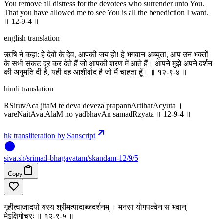
You remove all distress for the devotees who surrender unto You.
That you have allowed me to see You is all the benediction I want.
॥ 12-9-4 ॥
english translation
ऋषि ने कहा: हे देवों के देव, आपकी जय हो! हे भगवान अच्युता, आप उन भक्तों
के सभी संकट दूर कर देते हैं जो आपकी शरण में आते हैं। आपने मुझे अपने दर्शन
की अनुमति दी है, यही वह आशीर्वाद है जो मैं चाहता हूँ। ॥ १२-९-४ ॥
hindi translation
RSiruvAca jitaM te deva deveza prapannArtiharAcyuta ।
vareNaitAvatAlaM no yadbhavAn samadRzyata ॥ 12-9-4 ॥
hk transliteration by Sanscript
siva
.
sh
/srimad-bhagavatam/skandam-12/9/5
Copy
गृहीत्वाजादयो यस्य श्रीमत्पादाब्जदर्शनम् । मनसा योगपक्वेन स भवान्
मेऽक्षिगोचरः ॥ १२-९-५ ॥