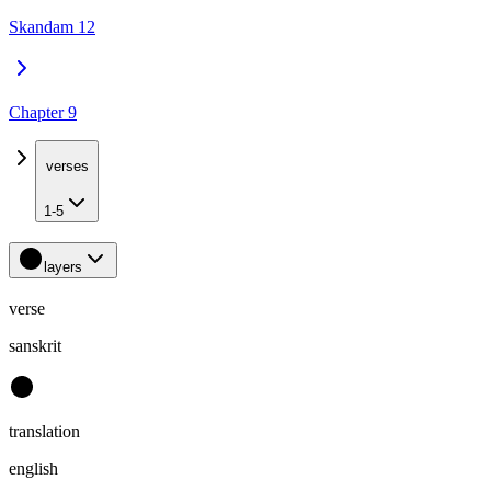
Skandam 12
Chapter 9
verses
1-5
layers
verse
sanskrit
translation
english