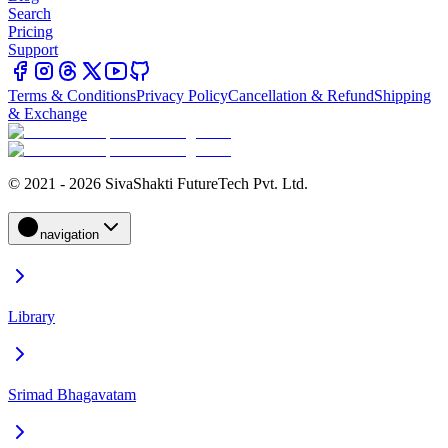
Search
Pricing
Support
Terms & Conditions
Privacy Policy
Cancellation & Refund
Shipping
& Exchange
© 2021 - 2026 SivaShakti FutureTech Pvt. Ltd.
navigation
Library
Srimad Bhagavatam