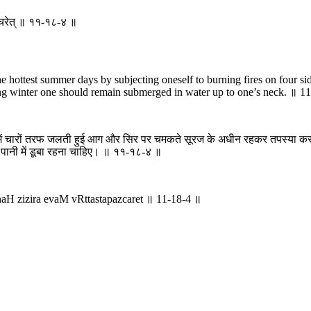
पश्चरेत् ॥ ११-१८-४ ॥
 hottest summer days by subjecting oneself to burning fires on four si
eezing winter one should remain submerged in water up to one’s neck. ॥ 1
 दिनों में चारों तरफ जलती हुई आग और सिर पर चमकते सूरज के अधीन रहकर तपस्या क
तक पानी में डूबा रहना चाहिए। ॥ ११-१८-४ ॥
 zizira evaM vRttastapazcaret ॥ 11-18-4 ॥