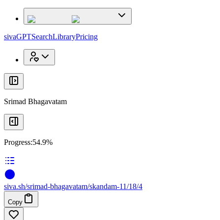
x
x
sivaGPT
Search
Library
Pricing
Srimad Bhagavatam
Progress:
54.9%
siva
.
sh
/srimad-bhagavatam/skandam-11/18/4
Copy