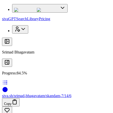
x
x
sivaGPT
Search
Library
Pricing
Srimad Bhagavatam
Progress:
84.5%
siva
.
sh
/srimad-bhagavatam/skandam-7/14/6
Copy