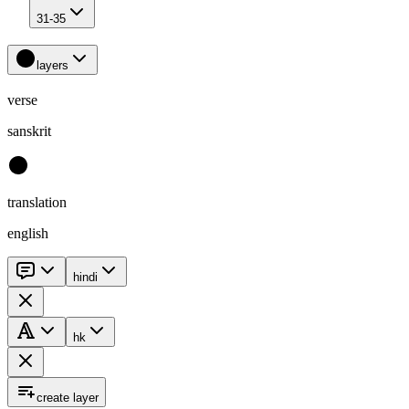
31-35
layers
verse
sanskrit
translation
english
hindi
hk
create layer