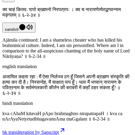
क्व चाहं कितवः पापो ब्रह्मघ्नो निरपत्रपः । क्व च नारायणेत्येतद्भगवन्नाम
मङ्गलम् ॥ ६-२-३४ ॥
sanskrit
Ajāmila continued: I am a shameless cheater who has killed his
brahminical culture. Indeed, I am sin personified. Where am I in
comparison to the all-auspicious chanting of the holy name of Lord
Nārāyaṇa? ॥ 6-2-34 ॥
english translation
अजामिल कहता रहा : मैं ऐसा निर्लज्ज ठग हूँ जिसने अपनी ब्राह्मण संस्कृति की
हत्या कर दी है। निस्सन्देह, मैं साक्षात् पाप हूँ। भला मैं भगवान् नारायण के
पवित्रनाम के सर्वमंगलकारी कीर्तन की बराबरी में कहाँ ठहर सकता हूँ? ॥
६-२-३४ ॥
hindi translation
kva cAhaM kitavaH pApo brahmaghno nirapatrapaH । kva ca
nArAyaNetyetadbhagavannAma maGgalam ॥ 6-2-34 ॥
hk transliteration by Sanscript