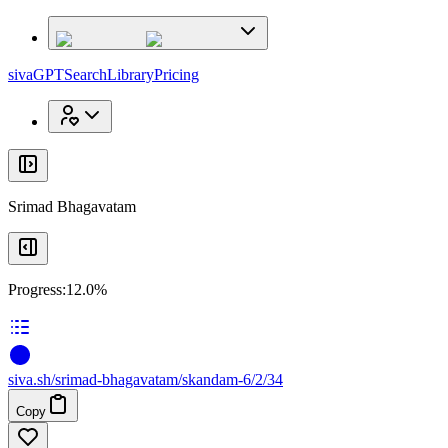
x
x
sivaGPT
Search
Library
Pricing
Srimad Bhagavatam
Progress:
12.0%
siva
.
sh
/srimad-bhagavatam/skandam-6/2/34
Copy