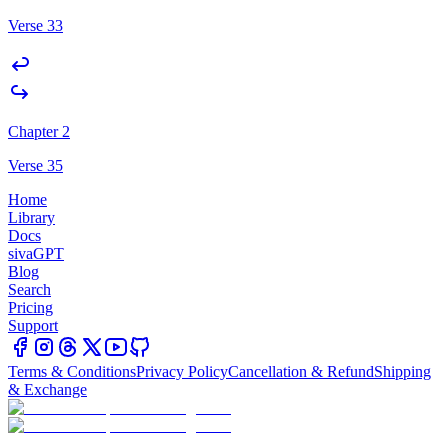
Verse 33
Chapter 2
Verse 35
Home
Library
Docs
sivaGPT
Blog
Search
Pricing
Support
Terms & Conditions
Privacy Policy
Cancellation & Refund
Shipping
& Exchange