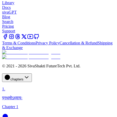
Library
Docs
sivaGPT
Blog
Search
Pricing
Support
Terms & Conditions
Privacy Policy
Cancellation & Refund
Shipping
& Exchange
© 2021 - 2026 SivaShakti FutureTech Pvt. Ltd.
chapters
1
.
प्रथमोऽध्यायः
Chapter 1