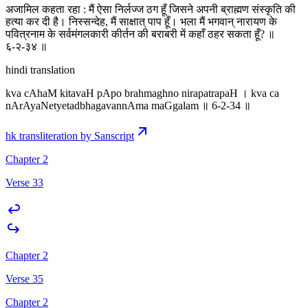
अजामिल कहता रहा : मैं ऐसा निर्लज्ज ठग हूँ जिसने अपनी ब्राह्मण संस्कृति की
हत्या कर दी है। निस्सन्देह, मैं साक्षात् पाप हूँ। भला मैं भगवान् नारायण के
पवित्रनाम के सर्वमंगलकारी कीर्तन की बराबरी में कहाँ ठहर सकता हूँ? ॥
६-२-३४ ॥
hindi translation
kva cAhaM kitavaH pApo brahmaghno nirapatrapaH । kva ca
nArAyaNetyetadbhagavannAma maGgalam ॥ 6-2-34 ॥
hk transliteration by Sanscript
Chapter 2
Verse 33
Chapter 2
Verse 35
Chapter 2