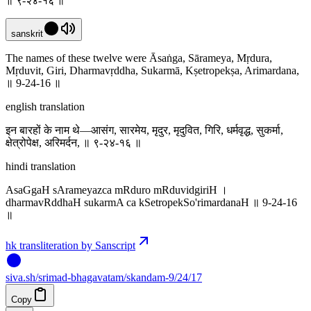
॥ ९-२४-१६ ॥
sanskrit
The names of these twelve were Āsaṅga, Sārameya, Mṛdura,
Mṛduvit, Giri, Dharmavṛddha, Sukarmā, Kṣetropekṣa, Arimardana,
॥ 9-24-16 ॥
english translation
इन बारहों के नाम थे—आसंग, सारमेय, मृदुर, मृदुवित, गिरि, धर्मवृद्ध, सुकर्मा,
क्षेत्रोपेक्ष, अरिमर्दन, ॥ ९-२४-१६ ॥
hindi translation
AsaGgaH sArameyazca mRduro mRduvidgiriH ।
dharmavRddhaH sukarmA ca kSetropekSo'rimardanaH ॥ 9-24-16
॥
hk transliteration by Sanscript
siva
.
sh
/srimad-bhagavatam/skandam-9/24/17
Copy