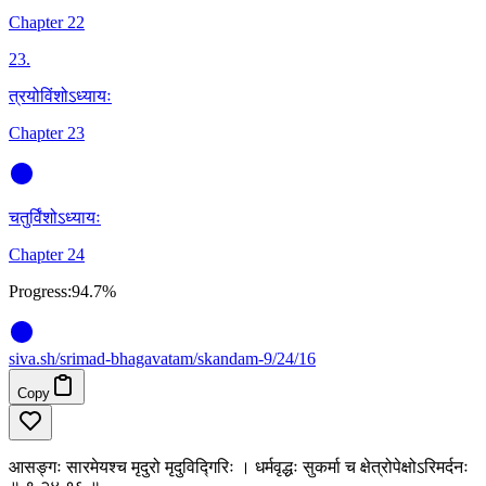
Chapter 22
23
.
त्रयोविंशोऽध्यायः
Chapter 23
चतुर्विंशोऽध्यायः
Chapter 24
Progress:
94.7%
siva
.
sh
/srimad-bhagavatam/skandam-9/24/16
Copy
आसङ्गः सारमेयश्च मृदुरो मृदुविद्गिरिः । धर्मवृद्धः सुकर्मा च क्षेत्रोपेक्षोऽरिमर्दनः