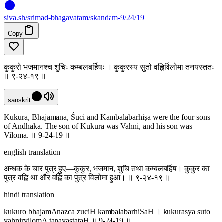
siva
.
sh
/srimad-bhagavatam/skandam-9/24/19
Copy
कुकुरो भजमानश्च शुचिः कम्बलबर्हिषः । कुकुरस्य सुतो वह्निर्विलोमा तनयस्ततः
॥ ९-२४-१९ ॥
sanskrit
Kukura, Bhajamāna, Śuci and Kambalabarhiṣa were the four sons
of Andhaka. The son of Kukura was Vahni, and his son was
Vilomā. ॥ 9-24-19 ॥
english translation
अन्धक के चार पुत्र हुए—कुकुर, भजमान, शुचि तथा कम्बलबर्हिष। कुकुर का
पुत्र वह्नि था और वह्नि का पुत्र विलोमा हुआ। ॥ ९-२४-१९ ॥
hindi translation
kukuro bhajamAnazca zuciH kambalabarhiSaH । kukurasya suto
vahnirvilomA tanayastataH ॥ 9-24-19 ॥