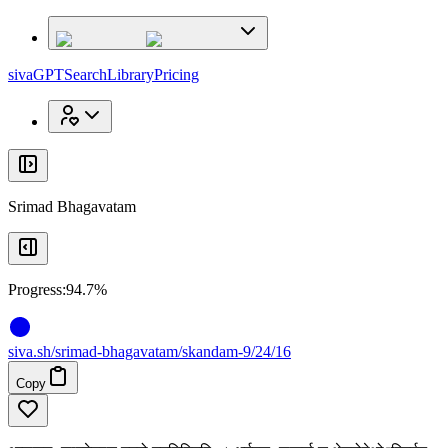
x
x
sivaGPT
Search
Library
Pricing
Srimad Bhagavatam
Progress:
94.7%
siva
.
sh
/srimad-bhagavatam/skandam-9/24/16
Copy