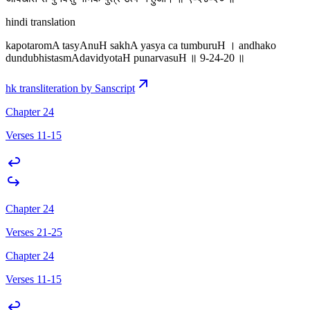
hindi translation
kapotaromA tasyAnuH sakhA yasya ca tumburuH । andhako
dundubhistasmAdavidyotaH punarvasuH ॥ 9-24-20 ॥
hk transliteration by Sanscript
Chapter 24
Verses 11-15
Chapter 24
Verses 21-25
Chapter 24
Verses 11-15