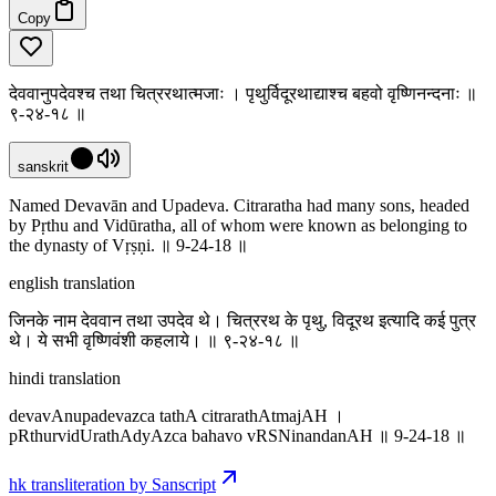
Copy
देववानुपदेवश्च तथा चित्ररथात्मजाः । पृथुर्विदूरथाद्याश्च बहवो वृष्णिनन्दनाः ॥
९-२४-१८ ॥
sanskrit
Named Devavān and Upadeva. Citraratha had many sons, headed
by Pṛthu and Vidūratha, all of whom were known as belonging to
the dynasty of Vṛṣṇi. ॥ 9-24-18 ॥
english translation
जिनके नाम देववान तथा उपदेव थे। चित्ररथ के पृथु, विदूरथ इत्यादि कई पुत्र
थे। ये सभी वृष्णिवंशी कहलाये। ॥ ९-२४-१८ ॥
hindi translation
devavAnupadevazca tathA citrarathAtmajAH ।
pRthurvidUrathAdyAzca bahavo vRSNinandanAH ॥ 9-24-18 ॥
hk transliteration by Sanscript