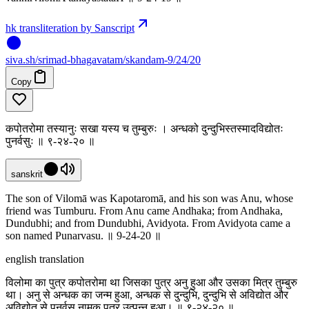
hk transliteration by Sanscript
siva
.
sh
/srimad-bhagavatam/skandam-9/24/20
Copy
कपोतरोमा तस्यानुः सखा यस्य च तुम्बुरुः । अन्धको दुन्दुभिस्तस्मादविद्योतः
पुनर्वसुः ॥ ९-२४-२० ॥
sanskrit
The son of Vilomā was Kapotaromā, and his son was Anu, whose
friend was Tumburu. From Anu came Andhaka; from Andhaka,
Dundubhi; and from Dundubhi, Avidyota. From Avidyota came a
son named Punarvasu. ॥ 9-24-20 ॥
english translation
विलोमा का पुत्र कपोतरोमा था जिसका पुत्र अनु हुआ और उसका मित्र तुम्बुरु
था। अनु से अन्धक का जन्म हुआ, अन्धक से दुन्दुभि, दुन्दुभि से अविद्योत और
अविद्योत से पुनर्वसु नामक पुत्र उत्पन्न हुआ। ॥ ९-२४-२० ॥