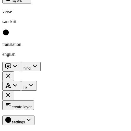
layers
verse
sanskrit
translation
english
hindi
hk
create layer
settings