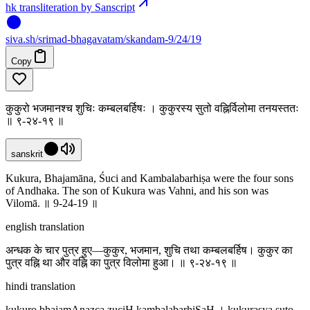
hk transliteration by Sanscript
siva
.
sh
/srimad-bhagavatam/skandam-9/24/19
Copy
कुकुरो भजमानश्च शुचिः कम्बलबर्हिषः । कुकुरस्य सुतो वह्निर्विलोमा तनयस्ततः
॥ ९-२४-१९ ॥
sanskrit
Kukura, Bhajamāna, Śuci and Kambalabarhiṣa were the four sons
of Andhaka. The son of Kukura was Vahni, and his son was
Vilomā. ॥ 9-24-19 ॥
english translation
अन्धक के चार पुत्र हुए—कुकुर, भजमान, शुचि तथा कम्बलबर्हिष। कुकुर का
पुत्र वह्नि था और वह्नि का पुत्र विलोमा हुआ। ॥ ९-२४-१९ ॥
hindi translation
kukuro bhajamAnazca zuciH kambalabarhiSaH । kukurasya suto