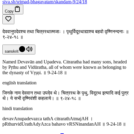
siva
.
sh
/srimad-bhagavatam/skandam-9/24/18
Copy
देववानुपदेवश्च तथा चित्ररथात्मजाः । पृथुर्विदूरथाद्याश्च बहवो वृष्णिनन्दनाः ॥
९-२४-१८ ॥
sanskrit
Named Devavān and Upadeva. Citraratha had many sons, headed
by Pṛthu and Vidūratha, all of whom were known as belonging to
the dynasty of Vṛṣṇi. ॥ 9-24-18 ॥
english translation
जिनके नाम देववान तथा उपदेव थे। चित्ररथ के पृथु, विदूरथ इत्यादि कई पुत्र
थे। ये सभी वृष्णिवंशी कहलाये। ॥ ९-२४-१८ ॥
hindi translation
devavAnupadevazca tathA citrarathAtmajAH ।
pRthurvidUrathAdyAzca bahavo vRSNinandanAH ॥ 9-24-18 ॥