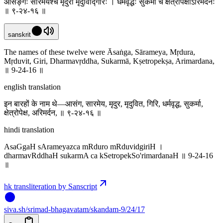
आसङ्गः सारमेयश्च मृदुरो मृदुविद्गिरिः । धर्मवृद्धः सुकर्मा च क्षेत्रोपेक्षोऽरिमर्दनः
॥ ९-२४-१६ ॥
sanskrit
The names of these twelve were Āsaṅga, Sārameya, Mṛdura,
Mṛduvit, Giri, Dharmavṛddha, Sukarmā, Kṣetropekṣa, Arimardana,
॥ 9-24-16 ॥
english translation
इन बारहों के नाम थे—आसंग, सारमेय, मृदुर, मृदुवित, गिरि, धर्मवृद्ध, सुकर्मा,
क्षेत्रोपेक्ष, अरिमर्दन, ॥ ९-२४-१६ ॥
hindi translation
AsaGgaH sArameyazca mRduro mRduvidgiriH ।
dharmavRddhaH sukarmA ca kSetropekSo'rimardanaH ॥ 9-24-16
॥
hk transliteration by Sanscript
siva
.
sh
/srimad-bhagavatam/skandam-9/24/17