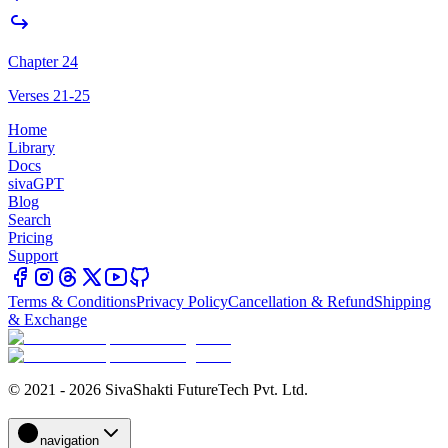
Chapter 24
Verses 21-25
Home
Library
Docs
sivaGPT
Blog
Search
Pricing
Support
Terms & Conditions
Privacy Policy
Cancellation & Refund
Shipping
& Exchange
© 2021 - 2026 SivaShakti FutureTech Pvt. Ltd.
navigation