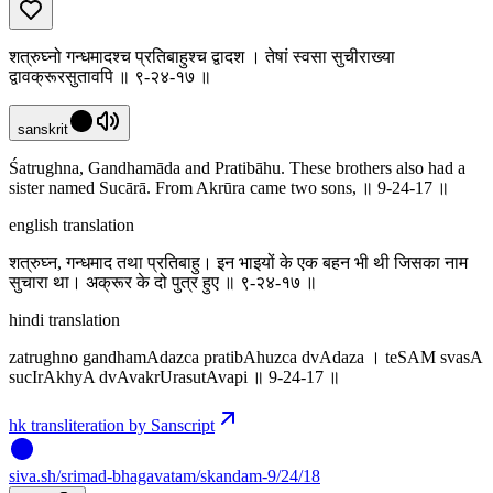
शत्रुघ्नो गन्धमादश्च प्रतिबाहुश्च द्वादश । तेषां स्वसा सुचीराख्या
द्वावक्रूरसुतावपि ॥ ९-२४-१७ ॥
sanskrit
Śatrughna, Gandhamāda and Pratibāhu. These brothers also had a
sister named Sucārā. From Akrūra came two sons, ॥ 9-24-17 ॥
english translation
शत्रुघ्न, गन्धमाद तथा प्रतिबाहु। इन भाइयों के एक बहन भी थी जिसका नाम
सुचारा था। अक्रूर के दो पुत्र हुए ॥ ९-२४-१७ ॥
hindi translation
zatrughno gandhamAdazca pratibAhuzca dvAdaza । teSAM svasA
sucIrAkhyA dvAvakrUrasutAvapi ॥ 9-24-17 ॥
hk transliteration by Sanscript
siva
.
sh
/srimad-bhagavatam/skandam-9/24/18