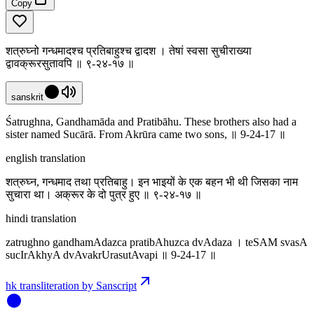
Copy
शत्रुघ्नो गन्धमादश्च प्रतिबाहुश्च द्वादश । तेषां स्वसा सुचीराख्या
द्वावक्रूरसुतावपि ॥ ९-२४-१७ ॥
sanskrit
Śatrughna, Gandhamāda and Pratibāhu. These brothers also had a
sister named Sucārā. From Akrūra came two sons, ॥ 9-24-17 ॥
english translation
शत्रुघ्न, गन्धमाद तथा प्रतिबाहु। इन भाइयों के एक बहन भी थी जिसका नाम
सुचारा था। अक्रूर के दो पुत्र हुए ॥ ९-२४-१७ ॥
hindi translation
zatrughno gandhamAdazca pratibAhuzca dvAdaza । teSAM svasA
sucIrAkhyA dvAvakrUrasutAvapi ॥ 9-24-17 ॥
hk transliteration by Sanscript