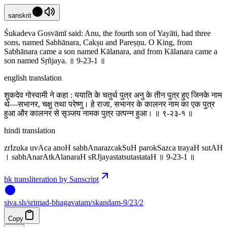
sanskrit
Śukadeva Gosvāmī said: Anu, the fourth son of Yayāti, had three
sons, named Sabhānara, Cakṣu and Pareṣṇu. O King, from
Sabhānara came a son named Kālanara, and from Kālanara came a
son named Sṛñjaya. ॥ 9-23-1 ॥
english translation
शुकदेव गोस्वामी ने कहा : ययाति के चतुर्थ पुत्र अनु के तीन पुत्र हुए जिनके नाम
थे—सभानर, चक्षु तथा परेष्णु। हे राजा, सभानर के कालनर नाम का एक पुत्र
हुआ और कालनर से सृञ्जय नामक पुत्र उत्पन्न हुआ। ॥ ९-२३-१ ॥
hindi translation
zrIzuka uvAca anoH sabhAnarazcakSuH parokSazca trayaH sutAH
। sabhAnarAtkAlanaraH sRJjayastatsutastataH ॥ 9-23-1 ॥
hk transliteration by Sanscript
siva
.
sh
/srimad-bhagavatam/skandam-9/23/2
Copy