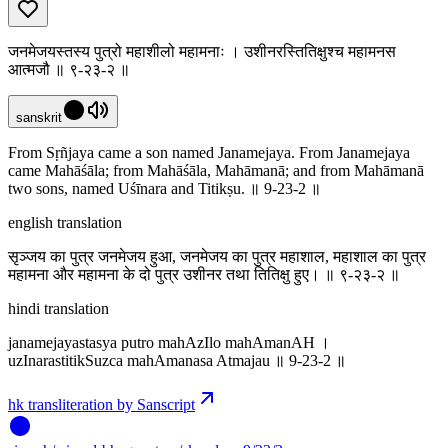
जनमेजयस्तस्य पुत्रो महाशीलो महामनाः । उशीनरस्तितिक्षुश्च महामनस
आत्मजौ ॥ ९-२३-२ ॥
sanskrit
From Sṛñjaya came a son named Janamejaya. From Janamejaya
came Mahāśāla; from Mahāśāla, Mahāmanā; and from Mahāmanā
two sons, named Uśīnara and Titikṣu. ॥ 9-23-2 ॥
english translation
सृञ्जय का पुत्र जनमेजय हुआ, जनमेजय का पुत्र महाशाल, महाशाल का पुत्र
महामना और महामना के दो पुत्र उशीनर तथा तितिक्षु हुए। ॥ ९-२३-२ ॥
hindi translation
janamejayastasya putro mahAzIlo mahAmanAH ।
uzInarastitikSuzca mahAmanasa Atmajau ॥ 9-23-2 ॥
hk transliteration by Sanscript