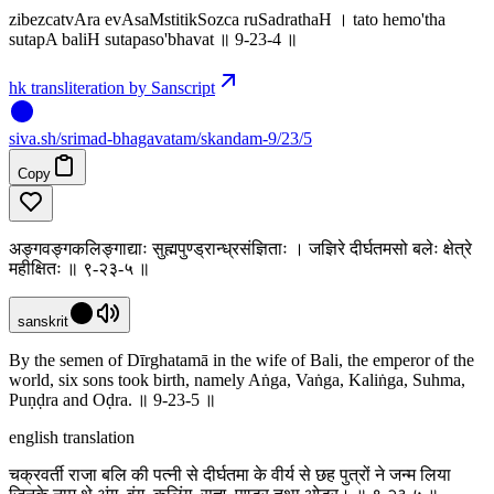
zibezcatvAra evAsaMstitikSozca ruSadrathaH । tato hemo'tha
sutapA baliH sutapaso'bhavat ॥ 9-23-4 ॥
hk transliteration by Sanscript
siva
.
sh
/srimad-bhagavatam/skandam-9/23/5
Copy
अङ्गवङ्गकलिङ्गाद्याः सुह्मपुण्ड्रान्ध्रसंज्ञिताः । जज्ञिरे दीर्घतमसो बलेः क्षेत्रे
महीक्षितः ॥ ९-२३-५ ॥
sanskrit
By the semen of Dīrghatamā in the wife of Bali, the emperor of the
world, six sons took birth, namely Aṅga, Vaṅga, Kaliṅga, Suhma,
Puṇḍra and Oḍra. ॥ 9-23-5 ॥
english translation
चक्रवर्ती राजा बलि की पत्नी से दीर्घतमा के वीर्य से छह पुत्रों ने जन्म लिया