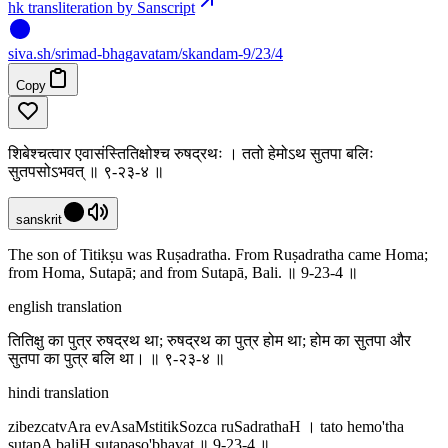
hk transliteration by Sanscript
siva
.
sh
/srimad-bhagavatam/skandam-9/23/4
Copy
शिबेश्चत्वार एवासंस्तितिक्षोश्च रुषद्रथः । ततो हेमोऽथ सुतपा बलिः
सुतपसोऽभवत् ॥ ९-२३-४ ॥
sanskrit
The son of Titikṣu was Ruṣadratha. From Ruṣadratha came Homa;
from Homa, Sutapā; and from Sutapā, Bali. ॥ 9-23-4 ॥
english translation
तितिक्षु का पुत्र रुषद्रथ था; रुषद्रथ का पुत्र होम था; होम का सुतपा और
सुतपा का पुत्र बलि था। ॥ ९-२३-४ ॥
hindi translation
zibezcatvAra evAsaMstitikSozca ruSadrathaH । tato hemo'tha
sutapA baliH sutapaso'bhavat ॥ 9-23-4 ॥