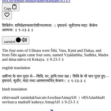
siva
.
sh
/srimad-bhagavatam/skandam-9/23/3
Copy
शिबिर्वनः शमिर्दक्षश्चत्वारोशीनरात्मजाः । वृषादर्भः सुवीरश्च मद्रः कैकेय
आत्मजाः ॥ ९-२३-३ ॥
sanskrit
The four sons of Uśīnara were Śibi, Vara, Kṛmi and Dakṣa, and
from Śibi again came four sons, named Vṛṣādarbha, Sudhīra, Madra
and ātma-tattva-vit Kekaya. ॥ 9-23-3 ॥
english translation
उशीनर के चार पुत्र थे—शिबि, वर, कृमि तथा दक्ष। शिबि के भी चार पुत्र हुए—
वृषादर्भ, सुधीर, मद्र तथा आत्मतत्त्ववित् केकय। ॥ ९-२३-३ ॥
hindi translation
zibirvanaH zamirdakSazcatvArozInarAtmajAH । vRSAdarbhaH
suvIrazca madraH kaikeya AtmajAH ॥ 9-23-3 ॥