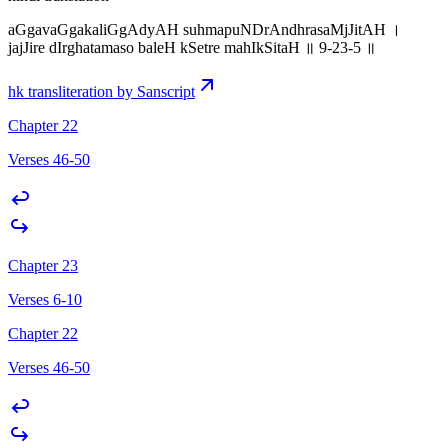
aGgavaGgakaliGgAdyAH suhmapuNDrAndhrasaMjJitAH ।
jajJire dIrghatamaso baleH kSetre mahIkSitaH ॥ 9-23-5 ॥
hk transliteration by Sanscript
Chapter 22
Verses 46-50
Chapter 23
Verses 6-10
Chapter 22
Verses 46-50