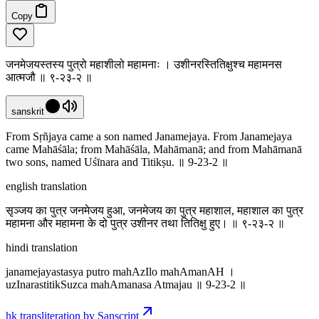
Copy
जनमेजयस्तस्य पुत्रो महाशीलो महामनाः । उशीनरस्तितिक्षुश्च महामनस
आत्मजौ ॥ ९-२३-२ ॥
sanskrit
From Sṛñjaya came a son named Janamejaya. From Janamejaya
came Mahāśāla; from Mahāśāla, Mahāmanā; and from Mahāmanā
two sons, named Uśīnara and Titikṣu. ॥ 9-23-2 ॥
english translation
सृञ्जय का पुत्र जनमेजय हुआ, जनमेजय का पुत्र महाशाल, महाशाल का पुत्र
महामना और महामना के दो पुत्र उशीनर तथा तितिक्षु हुए। ॥ ९-२३-२ ॥
hindi translation
janamejayastasya putro mahAzIlo mahAmanAH ।
uzInarastitikSuzca mahAmanasa Atmajau ॥ 9-23-2 ॥
hk transliteration by Sanscript