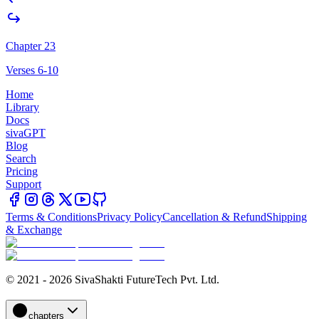
Chapter 23
Verses 6-10
Home
Library
Docs
sivaGPT
Blog
Search
Pricing
Support
Terms & Conditions
Privacy Policy
Cancellation & Refund
Shipping
& Exchange
© 2021 - 2026 SivaShakti FutureTech Pvt. Ltd.
chapters