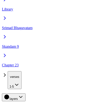
Library
Srimad Bhagavatam
Skandam 9
Chapter 23
verses
1-5
layers