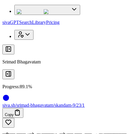
x
x
sivaGPT
Search
Library
Pricing
Srimad Bhagavatam
Progress:
89.1%
siva
.
sh
/srimad-bhagavatam/skandam-9/23/1
Copy