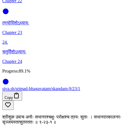
Chapter 22
त्रयोविंशोऽध्यायः
Chapter 23
24
.
चतुर्विंशोऽध्यायः
Chapter 24
Progress:
89.1%
siva
.
sh
/srimad-bhagavatam/skandam-9/23/1
Copy
श्रीशुक उवाच अनोः सभानरश्चक्षुः परोक्षश्च त्रयः सुताः । सभानरात्कालनरः
सृञ्जयस्तत्सुतस्ततः ॥ ९-२३-१ ॥