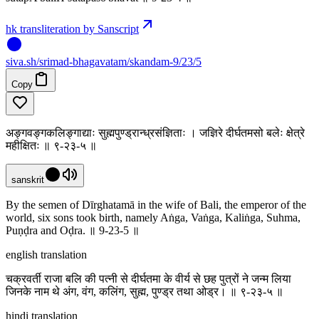
hk transliteration by Sanscript
siva
.
sh
/srimad-bhagavatam/skandam-9/23/5
Copy
अङ्गवङ्गकलिङ्गाद्याः सुह्मपुण्ड्रान्ध्रसंज्ञिताः । जज्ञिरे दीर्घतमसो बलेः क्षेत्रे
महीक्षितः ॥ ९-२३-५ ॥
sanskrit
By the semen of Dīrghatamā in the wife of Bali, the emperor of the
world, six sons took birth, namely Aṅga, Vaṅga, Kaliṅga, Suhma,
Puṇḍra and Oḍra. ॥ 9-23-5 ॥
english translation
चक्रवर्ती राजा बलि की पत्नी से दीर्घतमा के वीर्य से छह पुत्रों ने जन्म लिया
जिनके नाम थे अंग, वंग, कलिंग, सुह्म, पुण्ड्र तथा ओड्र। ॥ ९-२३-५ ॥
hindi translation