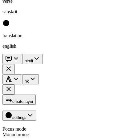
verse
sanskrit
translation
english
hindi
hk
create layer
settings
Focus mode
Monochrome