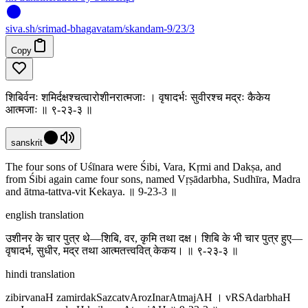
siva
.
sh
/srimad-bhagavatam/skandam-9/23/3
Copy
शिबिर्वनः शमिर्दक्षश्चत्वारोशीनरात्मजाः । वृषादर्भः सुवीरश्च मद्रः कैकेय
आत्मजाः ॥ ९-२३-३ ॥
sanskrit
The four sons of Uśīnara were Śibi, Vara, Kṛmi and Dakṣa, and
from Śibi again came four sons, named Vṛṣādarbha, Sudhīra, Madra
and ātma-tattva-vit Kekaya. ॥ 9-23-3 ॥
english translation
उशीनर के चार पुत्र थे—शिबि, वर, कृमि तथा दक्ष। शिबि के भी चार पुत्र हुए—
वृषादर्भ, सुधीर, मद्र तथा आत्मतत्त्ववित् केकय। ॥ ९-२३-३ ॥
hindi translation
zibirvanaH zamirdakSazcatvArozInarAtmajAH । vRSAdarbhaH