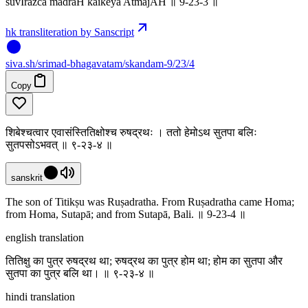
suvIrazca madraH kaikeya AtmajAH ॥ 9-23-3 ॥
hk transliteration by Sanscript
siva
.
sh
/srimad-bhagavatam/skandam-9/23/4
Copy
शिबेश्चत्वार एवासंस्तितिक्षोश्च रुषद्रथः । ततो हेमोऽथ सुतपा बलिः
सुतपसोऽभवत् ॥ ९-२३-४ ॥
sanskrit
The son of Titikṣu was Ruṣadratha. From Ruṣadratha came Homa;
from Homa, Sutapā; and from Sutapā, Bali. ॥ 9-23-4 ॥
english translation
तितिक्षु का पुत्र रुषद्रथ था; रुषद्रथ का पुत्र होम था; होम का सुतपा और
सुतपा का पुत्र बलि था। ॥ ९-२३-४ ॥
hindi translation