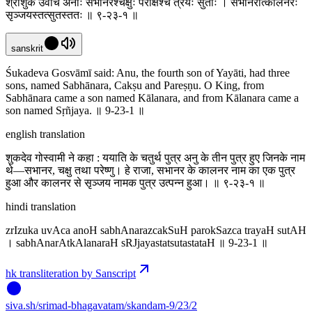
श्रीशुक उवाच अनोः सभानरश्चक्षुः परोक्षश्च त्रयः सुताः । सभानरात्कालनरः
सृञ्जयस्तत्सुतस्ततः ॥ ९-२३-१ ॥
sanskrit
Śukadeva Gosvāmī said: Anu, the fourth son of Yayāti, had three
sons, named Sabhānara, Cakṣu and Pareṣṇu. O King, from
Sabhānara came a son named Kālanara, and from Kālanara came a
son named Sṛñjaya. ॥ 9-23-1 ॥
english translation
शुकदेव गोस्वामी ने कहा : ययाति के चतुर्थ पुत्र अनु के तीन पुत्र हुए जिनके नाम
थे—सभानर, चक्षु तथा परेष्णु। हे राजा, सभानर के कालनर नाम का एक पुत्र
हुआ और कालनर से सृञ्जय नामक पुत्र उत्पन्न हुआ। ॥ ९-२३-१ ॥
hindi translation
zrIzuka uvAca anoH sabhAnarazcakSuH parokSazca trayaH sutAH
। sabhAnarAtkAlanaraH sRJjayastatsutastataH ॥ 9-23-1 ॥
hk transliteration by Sanscript
siva
.
sh
/srimad-bhagavatam/skandam-9/23/2