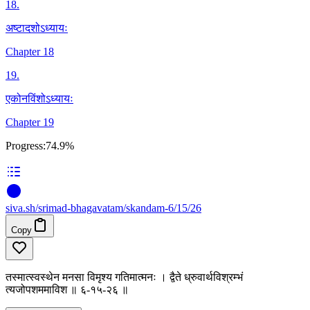
18
.
अष्टादशोऽध्यायः
Chapter 18
19
.
एकोनविंशोऽध्यायः
Chapter 19
Progress:
74.9%
siva
.
sh
/srimad-bhagavatam/skandam-6/15/26
Copy
तस्मात्स्वस्थेन मनसा विमृश्य गतिमात्मनः । द्वैते ध्रुवार्थविश्रम्भं
त्यजोपशममाविश ॥ ६-१५-२६ ॥