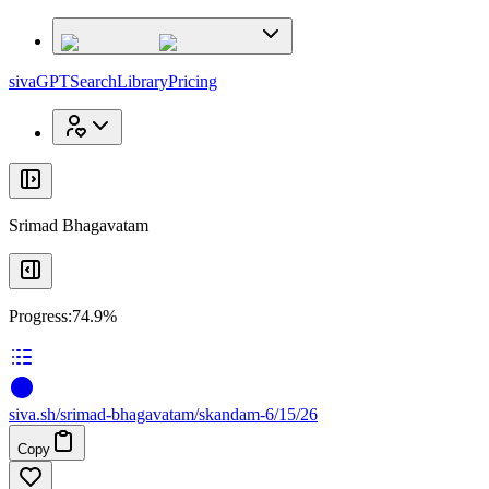
x
x
sivaGPT
Search
Library
Pricing
Srimad Bhagavatam
Progress:
74.9%
siva
.
sh
/srimad-bhagavatam/skandam-6/15/26
Copy