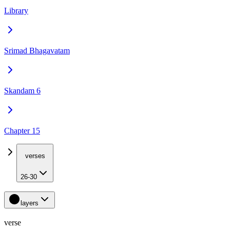
Library
Srimad Bhagavatam
Skandam 6
Chapter 15
verses
26-30
layers
verse