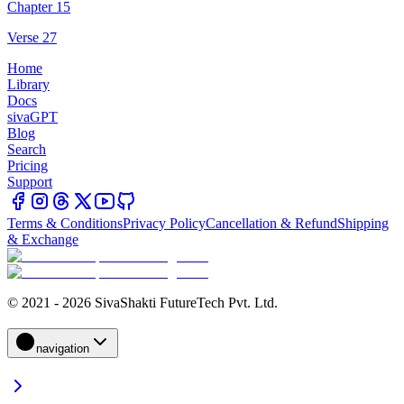
Chapter 15
Verse 27
Home
Library
Docs
sivaGPT
Blog
Search
Pricing
Support
Terms & Conditions
Privacy Policy
Cancellation & Refund
Shipping
& Exchange
© 2021 - 2026 SivaShakti FutureTech Pvt. Ltd.
navigation