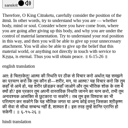
sanskrit
Therefore, O King Citraketu, carefully consider the position of the
ātmā. In other words, try to understand who you are — whether
body, mind or soul. Consider where you have come from, where
you are going after giving up this body, and why you are under the
control of material lamentation. Try to understand your real position
in this way, and then you will be able to give up your unnecessary
attachment. You will also be able to give up the belief that this
material world, or anything not directly in touch with service to
Kṛṣṇa, is eternal. Thus you will obtain peace. ॥ 6-15-26 ॥
english translation
अत: हे चित्रकेतु! आत्मा की स्थिति पर ठीक से विचार करो अर्थात् यह समझने
का प्रयत्न करो कि तुम कौन हो—शरीर, मन, या आत्मा? यह विचार करो कि तुम
कहाँ से आये हो, यह शरीर छोडक़र कहाँ जाओगे और तुम भौतिक शोक के वश में
क्यों हो? इस प्रकार तुम अपनी वास्तविक स्थिति जानने का यत्न करो, तभी तुम
अनावश्यक आसक्ति से छुटकारा पा सकोगे। तब तुम इस विश्वास का भी
परित्याग कर सकोगे कि यह भौतिक जगत या अन्य कोई वस्तु जिसका श्रीकृष्ण
की सेवा से सीधा सम्बन्ध नहीं है, शाश्वत है। इस तरह तुम्हें शान्ति प्राप्ति हो
सकेगी। ॥ ६-१५-२६ ॥
hindi translation