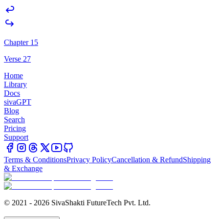
Chapter 15
Verse 27
Home
Library
Docs
sivaGPT
Blog
Search
Pricing
Support
Terms & Conditions
Privacy Policy
Cancellation & Refund
Shipping
& Exchange
© 2021 - 2026 SivaShakti FutureTech Pvt. Ltd.