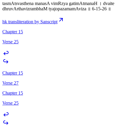
tasmAtsvasthena manasA vimRzya gatimAtmanaH । dvaite
dhruvArthavizrambhaM tyajopazamamAviza ॥ 6-15-26 ॥
hk transliteration by Sanscript
Chapter 15
Verse 25
Chapter 15
Verse 27
Chapter 15
Verse 25