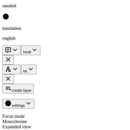
sanskrit
translation
english
hindi
hk
create layer
settings
Focus mode
Monochrome
Expanded view