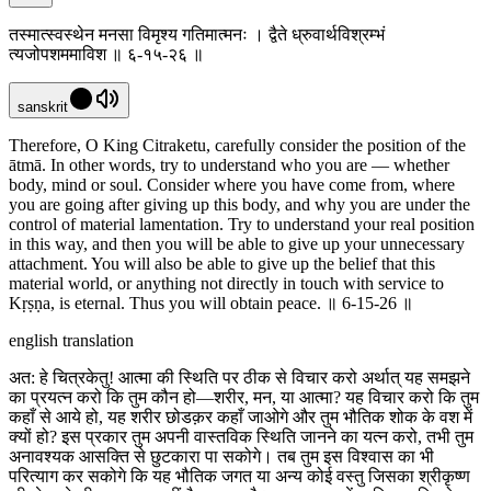
तस्मात्स्वस्थेन मनसा विमृश्य गतिमात्मनः । द्वैते ध्रुवार्थविश्रम्भं
त्यजोपशममाविश ॥ ६-१५-२६ ॥
sanskrit
Therefore, O King Citraketu, carefully consider the position of the
ātmā. In other words, try to understand who you are — whether
body, mind or soul. Consider where you have come from, where
you are going after giving up this body, and why you are under the
control of material lamentation. Try to understand your real position
in this way, and then you will be able to give up your unnecessary
attachment. You will also be able to give up the belief that this
material world, or anything not directly in touch with service to
Kṛṣṇa, is eternal. Thus you will obtain peace. ॥ 6-15-26 ॥
english translation
अत: हे चित्रकेतु! आत्मा की स्थिति पर ठीक से विचार करो अर्थात् यह समझने
का प्रयत्न करो कि तुम कौन हो—शरीर, मन, या आत्मा? यह विचार करो कि तुम
कहाँ से आये हो, यह शरीर छोडक़र कहाँ जाओगे और तुम भौतिक शोक के वश में
क्यों हो? इस प्रकार तुम अपनी वास्तविक स्थिति जानने का यत्न करो, तभी तुम
अनावश्यक आसक्ति से छुटकारा पा सकोगे। तब तुम इस विश्वास का भी
परित्याग कर सकोगे कि यह भौतिक जगत या अन्य कोई वस्तु जिसका श्रीकृष्ण