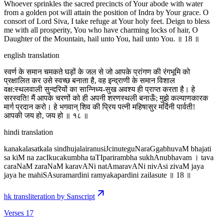
Whoever sprinkles the sacred precincts of Your abode with water
from a golden pot will attain the position of Indra by Your grace. O
consort of Lord Siva, I take refuge at Your holy feet. Deign to bless
me with all prosperity, You who have charming locks of hair, O
Daughter of the Mountain, hail unto You, hail unto You. ॥ 18 ॥
english translation
स्वर्ण के समान चमकते घड़ों के जल से जो आपके प्रांगण की रंगभूमि को
प्रक्षालित कर उसे स्वच्छ बनाता है, वह इन्द्राणी के समान विशाल
वक्ष:स्थलवाली सुन्दरियों का सान्निध्य-सुख अवश्य ही प्राप्त करता है। हे
सरस्वति! मैं आपके चरणों को ही अपनी शरणस्थली बनाऊँ; मुझे कल्याणकारक
मार्ग प्रदान करो। हे भगवान् शिव की प्रिय पत्नी महिषासुर मर्दिनी पार्वती!
आपकी जय हो, जय हो ॥ १८ ॥
hindi translation
kanakalasatkala sindhujalairanusiJcinuteguNaraGgabhuvaM bhajati
sa kiM na zacIkucakumbha taTIparirambha sukhAnubhavam । tava
caraNaM zaraNaM karavANi natAmaravANi nivAsi zivaM jaya
jaya he mahiSAsuramardini ramyakapardini zailasute ॥ 18 ॥
hk transliteration by Sanscript
Verses 17