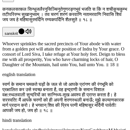
कनकलसत्कल सिन्धुजलैरनुसिञ्चिनुतेगुणरङ्गभुवं भजति स किं न शचीकुचकुम्भ
तटीपरिरम्भ सुखानुभवम् । तव चरणं शरणं करवाणि नतामरवाणि निवासि शिवं
जय जय हे महिषासुरमर्दिनि रम्यकपर्दिनि शैलसुते ॥ १८ ॥
sanskrit
Whoever sprinkles the sacred precincts of Your abode with water
from a golden pot will attain the position of Indra by Your grace. O
consort of Lord Siva, I take refuge at Your holy feet. Deign to bless
me with all prosperity, You who have charming locks of hair, O
Daughter of the Mountain, hail unto You, hail unto You. ॥ 18 ॥
english translation
स्वर्ण के समान चमकते घड़ों के जल से जो आपके प्रांगण की रंगभूमि को
प्रक्षालित कर उसे स्वच्छ बनाता है, वह इन्द्राणी के समान विशाल
वक्ष:स्थलवाली सुन्दरियों का सान्निध्य-सुख अवश्य ही प्राप्त करता है। हे
सरस्वति! मैं आपके चरणों को ही अपनी शरणस्थली बनाऊँ; मुझे कल्याणकारक
मार्ग प्रदान करो। हे भगवान् शिव की प्रिय पत्नी महिषासुर मर्दिनी पार्वती!
आपकी जय हो, जय हो ॥ १८ ॥
hindi translation