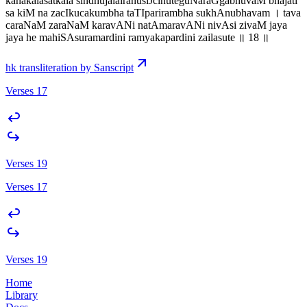
kanakalasatkala sindhujalairanusiJcinuteguNaraGgabhuvaM bhajati
sa kiM na zacIkucakumbha taTIparirambha sukhAnubhavam । tava
caraNaM zaraNaM karavANi natAmaravANi nivAsi zivaM jaya
jaya he mahiSAsuramardini ramyakapardini zailasute ॥ 18 ॥
hk transliteration by Sanscript
Verses 17
Verses 19
Verses 17
Verses 19
Home
Library