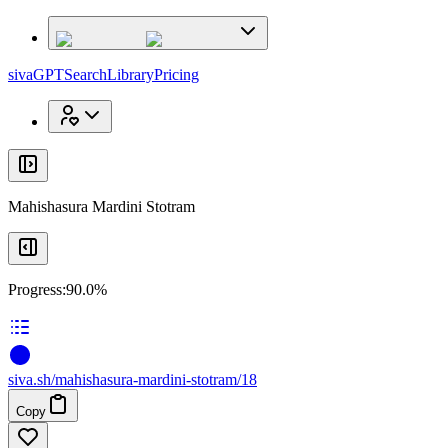
x
x
sivaGPT
Search
Library
Pricing
Mahishasura Mardini Stotram
Progress:
90.0%
siva
.
sh
/mahishasura-mardini-stotram/18
Copy