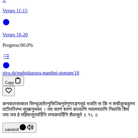
3.
Verses 11-15
Verses 16-20
Progress:
90.0%
siva
.
sh
/mahishasura-mardini-stotram/18
Copy
कनकलसत्कल सिन्धुजलैरनुसिञ्चिनुतेगुणरङ्गभुवं भजति स किं न शचीकुचकुम्भ
तटीपरिरम्भ सुखानुभवम् । तव चरणं शरणं करवाणि नतामरवाणि निवासि शिवं
जय जय हे महिषासुरमर्दिनि रम्यकपर्दिनि शैलसुते ॥ १८ ॥
sanskrit