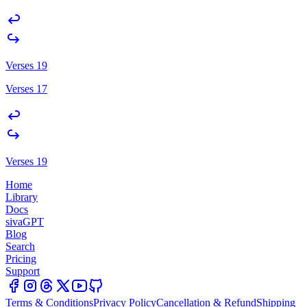
Verses 19
Verses 17
Verses 19
Home
Library
Docs
sivaGPT
Blog
Search
Pricing
Support
Terms & Conditions
Privacy Policy
Cancellation & Refund
Shipping