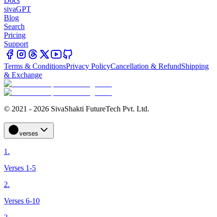
Docs
sivaGPT
Blog
Search
Pricing
Support
Terms & Conditions
Privacy Policy
Cancellation & Refund
Shipping
& Exchange
© 2021 - 2026 SivaShakti FutureTech Pvt. Ltd.
verses
1.
Verses 1-5
2.
Verses 6-10