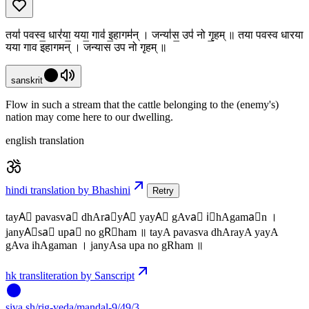
तया॑ पवस्व॒ धार॑या॒ यया॒ गाव॑ इ॒हागम॑न् । जन्या॑स॒ उप॑ नो गृ॒हम् ॥ तया पवस्व धारया
यया गाव इहागमन् । जन्यास उप नो गृहम् ॥
sanskrit
Flow in such a stream that the cattle belonging to the (enemy's)
nation may come here to our dwelling.
english translation
hindi translation by Bhashini
Retry
tayA॑ pavasva॒ dhAra॑yA॒ yayA॒ gAva॑ i॒hAgama॑n ।
janyA॑sa॒ upa॑ no gR॒ham ॥ tayA pavasva dhArayA yayA
gAva ihAgaman । janyAsa upa no gRham ॥
hk transliteration by Sanscript
siva
.
sh
/rig-veda/mandal-9/49/3