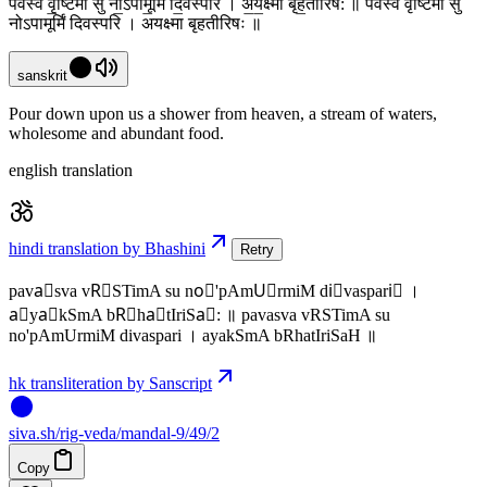
पव॑स्व वृ॒ष्टिमा सु नो॒ऽपामू॒र्मिं दि॒वस्परि॑ । अ॒य॒क्ष्मा बृ॑ह॒तीरिष॑: ॥ पवस्व वृष्टिमा सु
नोऽपामूर्मिं दिवस्परि । अयक्ष्मा बृहतीरिषः ॥
sanskrit
Pour down upon us a shower from heaven, a stream of waters,
wholesome and abundant food.
english translation
hindi translation by Bhashini
Retry
pava॑sva vR॒STimA su no॒'pAmU॒rmiM di॒vaspari॑ ।
a॒ya॒kSmA bR॑ha॒tIriSa॑: ॥ pavasva vRSTimA su
no'pAmUrmiM divaspari । ayakSmA bRhatIriSaH ॥
hk transliteration by Sanscript
siva
.
sh
/rig-veda/mandal-9/49/2
Copy