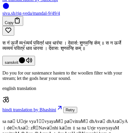
siva
.
sh
/rig-veda/mandal-9/49/4
Copy
स न॑ ऊ॒र्जे व्य१॒॑व्ययं॑ प॒वित्रं॑ धाव॒ धार॑या । दे॒वास॑: शृ॒णव॒न्हि क॑म् ॥ स न ऊर्जे
व्यव्ययं पवित्रं धाव धारया । देवासः शृणवन्हि कम् ॥
sanskrit
Do you for our sustenance hasten to the woollen filter with your
stream; let the gods hear your sound.
english translation
hindi translation by Bhashini
Retry
sa na॑ U॒rje vya1॒॑vyayaM॑ pa॒vitraM॑ dhAva॒ dhAra॑yA
। de॒vAsa॑: zR॒Nava॒nhi ka॑m ॥ sa na Urje vyavyayaM