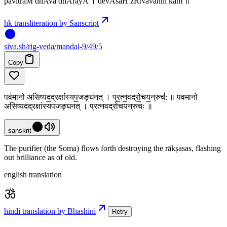
pavitraM dhAva dhArayA । devAsaH zRNavanhi kam ॥
hk transliteration by Sanscript
siva
.
sh
/rig-veda/mandal-9/49/5
Copy
पव॑मानो असिष्यद॒द्रक्षां॑स्यप॒जङ्घ॑नत् । प्र॒त्न॒वद्रो॒चय॒न्रुच॑: ॥ पवमानो
असिष्यदद्रक्षांस्यपजङ्घनत् । प्रत्नवद्रोचयन्रुचः ॥
sanskrit
The purifier (the Soma) flows forth destroying the rākṣasas, flashing
out brilliance as of old.
english translation
hindi translation by Bhashini
Retry