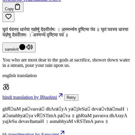
Copy
घृ॒तं प॑वस्व॒ धार॑या य॒ज्ञेषु॑ देव॒वीत॑मः । अ॒स्मभ्य॑य वृ॒ष्टिमा प॑व ॥ घृतं पवस्व धारया
यज्ञेषु देववीतमः । अस्मभ्यं वृष्टिमा पव ॥
sanskrit
You who are most dear to the gods at sacrifice, shower down water
in a stream, pour your rain upon us.
english translation
hindi translation by Bhashini
Retry
ghR॒taM pa॑vasva॒ dhAra॑yA ya॒jJeSu॑ deva॒vIta॑maH ।
a॒smabhya॑ya vR॒STimA pa॑va ॥ ghRtaM pavasva dhArayA
yajJeSu devavItamaH । asmabhyaM vRSTimA pava ॥
hk transliteration by Sanscript