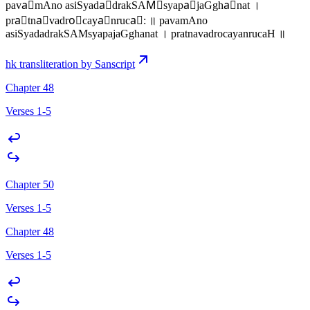
pava॑mAno asiSyada॒drakSAM॑syapa॒jaGgha॑nat ।
pra॒tna॒vadro॒caya॒nruca॑: ॥ pavamAno
asiSyadadrakSAMsyapajaGghanat । pratnavadrocayanrucaH ॥
hk transliteration by Sanscript
Chapter 48
Verses 1-5
Chapter 50
Verses 1-5
Chapter 48
Verses 1-5