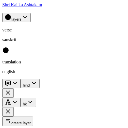
Shri Kalika Ashtakam
layers
verse
sanskrit
translation
english
hindi
hk
create layer