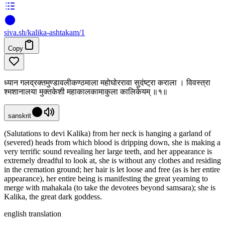
siva
.
sh
/kalika-ashtakam/1
Copy
ध्यान गलद्रक्तमुण्डावलीकण्ठमाला महोघोररावा सुदंष्ट्रा कराला । विवस्त्रा
श्मशानालया मुक्तकेशी महाकालकामाकुला कालिकेयम् ॥१॥
sanskrit
(Salutations to devi Kalika) from her neck is hanging a garland of
(severed) heads from which blood is dripping down, she is making a
very terrific sound revealing her large teeth, and her appearance is
extremely dreadful to look at, she is without any clothes and residing
in the cremation ground; her hair is let loose and free (as is her entire
appearance), her entire being is manifesting the great yearning to
merge with mahakala (to take the devotees beyond samsara); she is
Kalika, the great dark goddess.
english translation