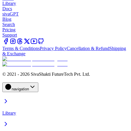
Library
Docs
sivaGPT
Blog
Search
Pricing
Support
Terms & Conditions
Privacy Policy
Cancellation & Refund
Shipping
& Exchange
© 2021 - 2026 SivaShakti FutureTech Pvt. Ltd.
navigation
Library