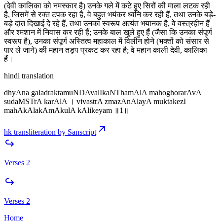
(देवी कालिका को नमस्कार है) उनके गले में कटे हुए सिरों की माला लटक रही
है, जिसमें से रक्त टपक रहा है, वे बहुत भयंकर ध्वनि कर रही हैं, तथा उनके बड़े-
बड़े दांत दिखाई दे रहे हैं, तथा उनका स्वरूप अत्यंत भयानक है, वे वस्त्रहीन हैं
और श्मशान में निवास कर रही हैं; उनके बाल खुले हुए हैं (जैसा कि उनका संपूर्ण
स्वरूप है), उनका संपूर्ण अस्तित्व महाकाल में विलीन होने (भक्तों को संसार से
पार ले जाने) की महान तड़प प्रकट कर रहा है; वे महान काली देवी, कालिका
हैं।
hindi translation
dhyAna galadraktamuNDAvalIkaNThamAlA mahoghorarAvA
sudaMSTrA karAlA । vivastrA zmazAnAlayA muktakezI
mahAkAlakAmAkulA kAlikeyam ॥1॥
hk transliteration by Sanscript
Verses 2
Verses 2
Home