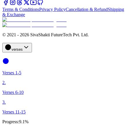
Terms & Conditions
Privacy Policy
Cancellation & Refund
Shipping
& Exchange
© 2021 - 2026 SivaShakti FutureTech Pvt. Ltd.
verses
Verses 1-5
2.
Verses 6-10
3.
Verses 11-15
Progress:
9.1%