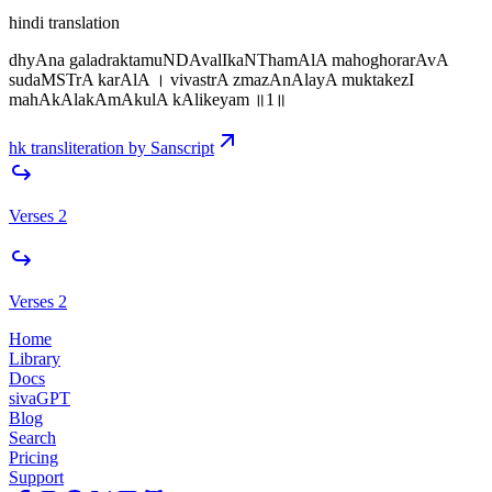
hindi translation
dhyAna galadraktamuNDAvalIkaNThamAlA mahoghorarAvA
sudaMSTrA karAlA । vivastrA zmazAnAlayA muktakezI
mahAkAlakAmAkulA kAlikeyam ॥1॥
hk transliteration by Sanscript
Verses 2
Verses 2
Home
Library
Docs
sivaGPT
Blog
Search
Pricing
Support