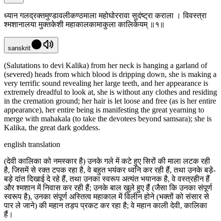
ध्यान गलद्रक्तमुण्डावलीकण्ठमाला महोघोररावा सुदंष्ट्रा कराला । विवस्त्रा
श्मशानालया मुक्तकेशी महाकालकामाकुला कालिकेयम् ॥१॥
sanskrit
(Salutations to devi Kalika) from her neck is hanging a garland of
(severed) heads from which blood is dripping down, she is making a
very terrific sound revealing her large teeth, and her appearance is
extremely dreadful to look at, she is without any clothes and residing
in the cremation ground; her hair is let loose and free (as is her entire
appearance), her entire being is manifesting the great yearning to
merge with mahakala (to take the devotees beyond samsara); she is
Kalika, the great dark goddess.
english translation
(देवी कालिका को नमस्कार है) उनके गले में कटे हुए सिरों की माला लटक रही
है, जिसमें से रक्त टपक रहा है, वे बहुत भयंकर ध्वनि कर रही हैं, तथा उनके बड़े-
बड़े दांत दिखाई दे रहे हैं, तथा उनका स्वरूप अत्यंत भयानक है, वे वस्त्रहीन हैं
और श्मशान में निवास कर रही हैं; उनके बाल खुले हुए हैं (जैसा कि उनका संपूर्ण
स्वरूप है), उनका संपूर्ण अस्तित्व महाकाल में विलीन होने (भक्तों को संसार से
पार ले जाने) की महान तड़प प्रकट कर रहा है; वे महान काली देवी, कालिका
हैं।