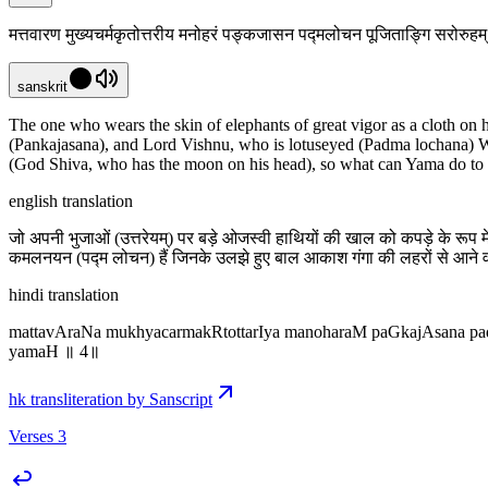
मत्तवारण मुख्यचर्मकृतोत्तरीय मनोहरं पङ्कजासन पद्मलोचन पूजिताङ्गि सरोरुहम्
sanskrit
The one who wears the skin of elephants of great vigor as a cloth on 
(Pankajasana), and Lord Vishnu, who is lotuseyed (Padma lochana) W
(God Shiva, who has the moon on his head), so what can Yama do to
english translation
जो अपनी भुजाओं (उत्तरेयम्) पर बड़े ओजस्वी हाथियों की खाल को कपड़े के रूप मे
कमलनयन (पद्म लोचन) हैं जिनके उलझे हुए बाल आकाश गंगा की लहरों से आने वाली ब
hindi translation
mattavAraNa mukhyacarmakRtottarIya manoharaM paGkajAsana padm
yamaH ॥ 4॥
hk transliteration by Sanscript
Verses 3