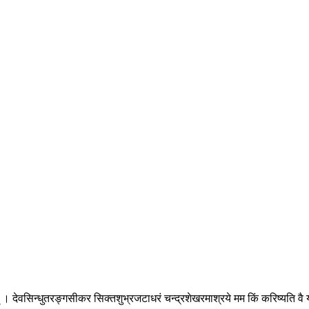
 । देवसिन्धुतरङ्गसीकर सिक्तशुभ्रजटाधरं चन्द्रशेखरमाश्रये मम किं करिष्यति व