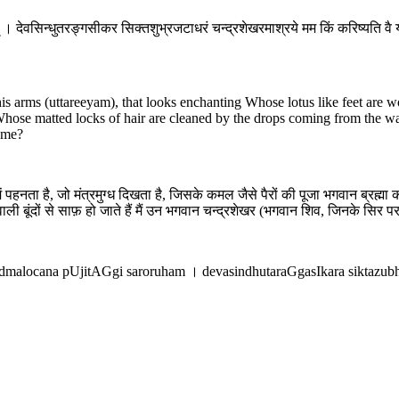
 । देवसिन्धुतरङ्गसीकर सिक्तशुभ्रजटाधरं चन्द्रशेखरमाश्रये मम किं करिष्यति व
his arms (uttareeyam), that looks enchanting Whose lotus like feet are
hose matted locks of hair are cleaned by the drops coming from the w
 me?
ं पहनता है, जो मंत्रमुग्ध दिखता है, जिसके कमल जैसे पैरों की पूजा भगवान ब्रह्म
ूंदों से साफ़ हो जाते हैं मैं उन भगवान चन्द्रशेखर (भगवान शिव, जिनके सिर पर चं
alocana pUjitAGgi saroruham । devasindhutaraGgasIkara siktazub