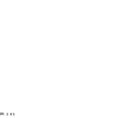
ै यमः ॥ ४॥