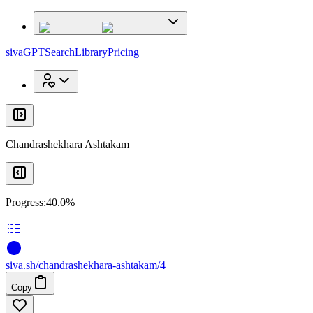
x
x
sivaGPT
Search
Library
Pricing
Chandrashekhara Ashtakam
Progress:
40.0%
siva
.
sh
/chandrashekhara-ashtakam/4
Copy