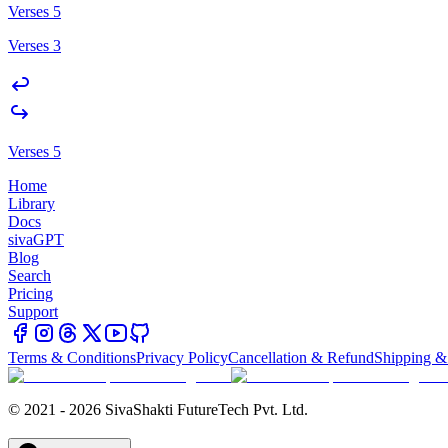
Verses 5
Verses 3
Verses 5
Home
Library
Docs
sivaGPT
Blog
Search
Pricing
Support
Terms & Conditions
Privacy Policy
Cancellation & Refund
Shipping &
© 2021 - 2026 SivaShakti FutureTech Pvt. Ltd.