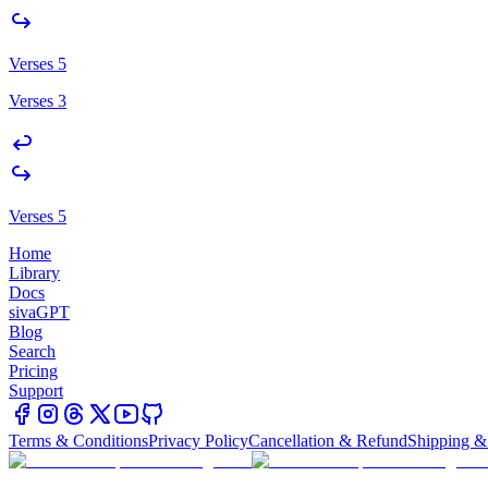
Verses 5
Verses 3
Verses 5
Home
Library
Docs
sivaGPT
Blog
Search
Pricing
Support
Terms & Conditions
Privacy Policy
Cancellation & Refund
Shipping &