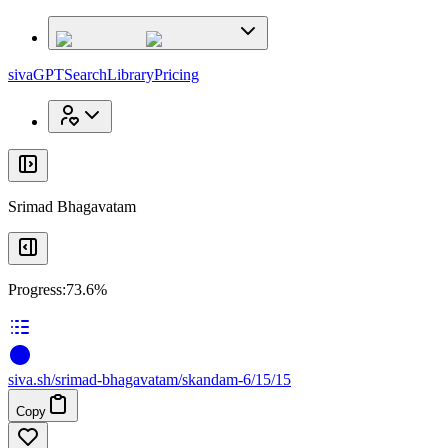
x
x
sivaGPT
Search
Library
Pricing
Srimad Bhagavatam
Progress:
73.6%
siva
.
sh
/srimad-bhagavatam/skandam-6/15/15
Copy