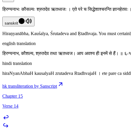
हिरण्यनाभः कौसल्यः श्रुतदेव ऋतध्वजः । एते परे च सिद्धेशाश्चरन्ति ज्ञानहेत
sanskrit
Hiraṇyanābha, Kauśalya, Śrutadeva and Ṛtadhvaja. You must certain
english translation
हिरण्यनाभ, कौशल्य, श्रुतदेव तथा ऋतध्वज। आप अवश्य ही इनमें से हैं। ॥ ६
hindi translation
hiraNyanAbhaH kausalyaH zrutadeva RtadhvajaH । ete pare ca sid
hk transliteration by Sanscript
Chapter 15
Verse 14