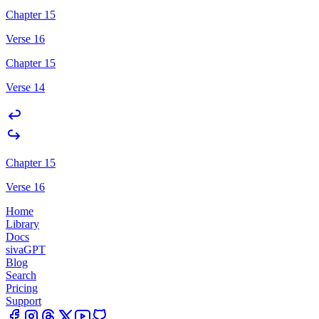
Chapter 15
Verse 16
Chapter 15
Verse 14
Chapter 15
Verse 16
Home
Library
Docs
sivaGPT
Blog
Search
Pricing
Support